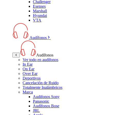
Challenger
Esenses
Marshall
Hyundai
VTA
Audífonos
Audífonos
Ver todo en audífonos
In Ear
On Ear
Over Ear
Deportivos
Cancelación de Ruido
Totalmente Inalámbricos
Marca
Audifonos Sony
Panasonic
Audífonos Bose
JBL