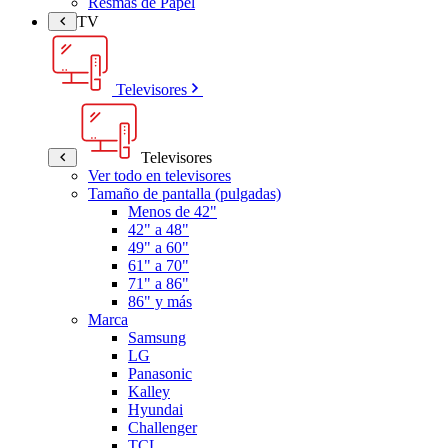
Resmas de Papel
TV
Televisores
Televisores
Ver todo en televisores
Tamaño de pantalla (pulgadas)
Menos de 42"
42" a 48"
49" a 60"
61" a 70"
71" a 86"
86" y más
Marca
Samsung
LG
Panasonic
Kalley
Hyundai
Challenger
TCL