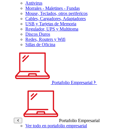
Antivirus
Morrales - Maletines - Fundas
Mouse, Teclados, otros perifericos
Cables, Cargadores, Adaptadores
USB y Tarjetas de Memoria
Regulador, UPS y Multitoma
Discos Duros
Redes, Routers y Wifi
Sillas de Oficina
Portafolio Empresarial
Portafolio Empresarial
Ver todo en portafolio empresarial