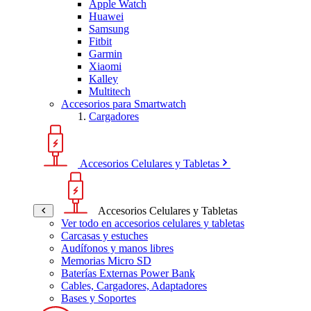
Apple Watch
Huawei
Samsung
Fitbit
Garmin
Xiaomi
Kalley
Multitech
Accesorios para Smartwatch
Cargadores
Accesorios Celulares y Tabletas
Accesorios Celulares y Tabletas
Ver todo en accesorios celulares y tabletas
Carcasas y estuches
Audífonos y manos libres
Memorias Micro SD
Baterías Externas Power Bank
Cables, Cargadores, Adaptadores
Bases y Soportes