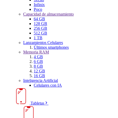
Infinix
Poco
Capacidad de almacenamiento
64 GB
128 GB
256 GB
512 GB
1 TB
Lanzamientos Celulares
Últimos smartphones
Memoria RAM
4 GB
6 GB
8 GB
12 GB
16 GB
Inteligencia Artificial
Celulares con IA
Tabletas