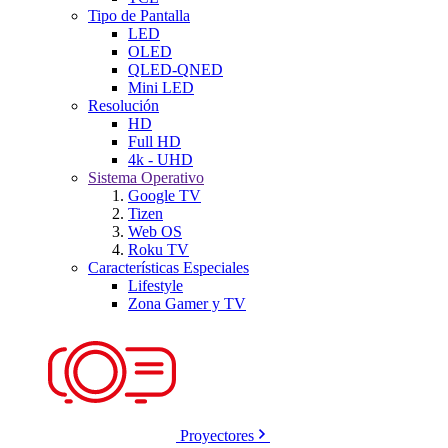
Tipo de Pantalla
LED
OLED
QLED-QNED
Mini LED
Resolución
HD
Full HD
4k - UHD
Sistema Operativo
Google TV
Tizen
Web OS
Roku TV
Características Especiales
Lifestyle
Zona Gamer y TV
Proyectores