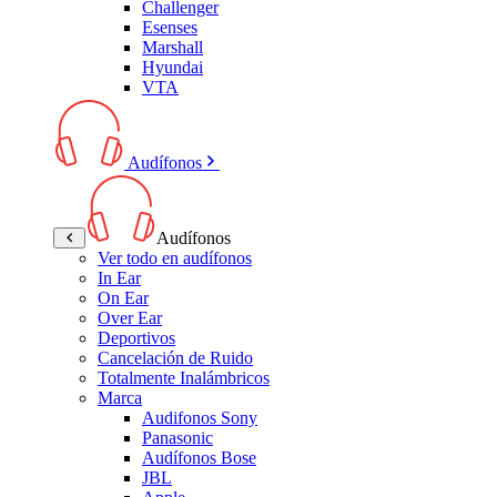
Challenger
Esenses
Marshall
Hyundai
VTA
Audífonos
Audífonos
Ver todo en audífonos
In Ear
On Ear
Over Ear
Deportivos
Cancelación de Ruido
Totalmente Inalámbricos
Marca
Audifonos Sony
Panasonic
Audífonos Bose
JBL