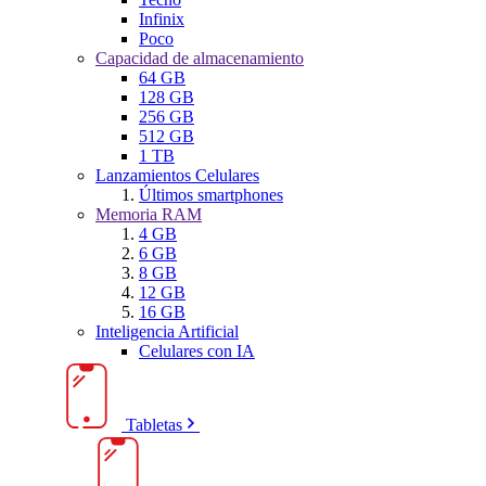
Infinix
Poco
Capacidad de almacenamiento
64 GB
128 GB
256 GB
512 GB
1 TB
Lanzamientos Celulares
Últimos smartphones
Memoria RAM
4 GB
6 GB
8 GB
12 GB
16 GB
Inteligencia Artificial
Celulares con IA
Tabletas