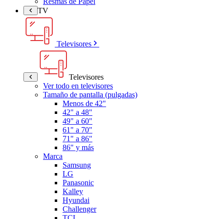
Resmas de Papel
TV
Televisores
Televisores
Ver todo en televisores
Tamaño de pantalla (pulgadas)
Menos de 42"
42" a 48"
49" a 60"
61" a 70"
71" a 86"
86" y más
Marca
Samsung
LG
Panasonic
Kalley
Hyundai
Challenger
TCL