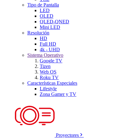
Tipo de Pantalla
LED
OLED
QLED-QNED
Mini LED
Resolución
HD
Full HD
4k - UHD
Sistema Operativo
Google TV
Tizen
Web OS
Roku TV
Características Especiales
Lifestyle
Zona Gamer y TV
Proyectores