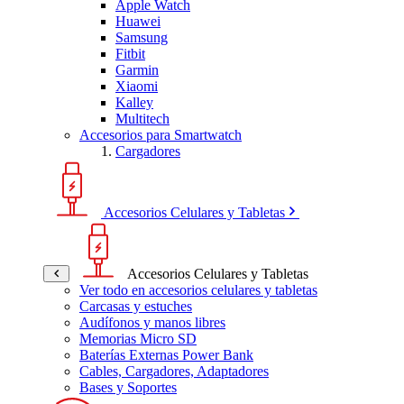
Apple Watch
Huawei
Samsung
Fitbit
Garmin
Xiaomi
Kalley
Multitech
Accesorios para Smartwatch
Cargadores
Accesorios Celulares y Tabletas
Accesorios Celulares y Tabletas
Ver todo en accesorios celulares y tabletas
Carcasas y estuches
Audífonos y manos libres
Memorias Micro SD
Baterías Externas Power Bank
Cables, Cargadores, Adaptadores
Bases y Soportes