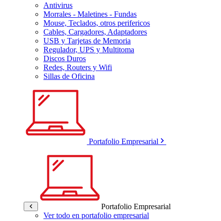
Antivirus
Morrales - Maletines - Fundas
Mouse, Teclados, otros perifericos
Cables, Cargadores, Adaptadores
USB y Tarjetas de Memoria
Regulador, UPS y Multitoma
Discos Duros
Redes, Routers y Wifi
Sillas de Oficina
Portafolio Empresarial
Portafolio Empresarial
Ver todo en portafolio empresarial