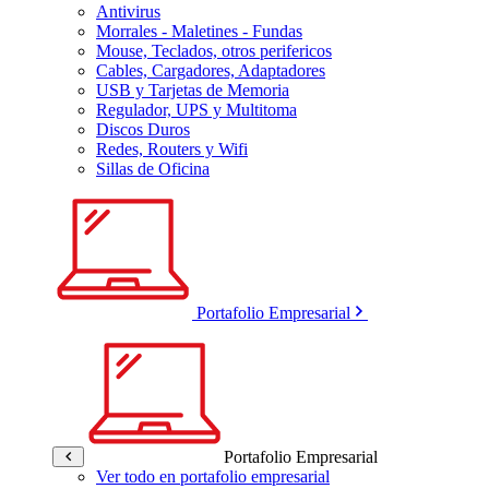
Antivirus
Morrales - Maletines - Fundas
Mouse, Teclados, otros perifericos
Cables, Cargadores, Adaptadores
USB y Tarjetas de Memoria
Regulador, UPS y Multitoma
Discos Duros
Redes, Routers y Wifi
Sillas de Oficina
Portafolio Empresarial
Portafolio Empresarial
Ver todo en portafolio empresarial