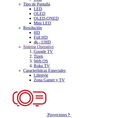
Tipo de Pantalla
LED
OLED
QLED-QNED
Mini LED
Resolución
HD
Full HD
4k - UHD
Sistema Operativo
Google TV
Tizen
Web OS
Roku TV
Características Especiales
Lifestyle
Zona Gamer y TV
Proyectores