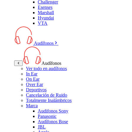
Challenger
Esenses
Marshall
Hyundai
VTA
Audífonos
Audífonos
Ver todo en audífonos
In Ear
On Ear
Over Ear
Deportivos
Cancelación de Ruido
Totalmente Inalámbricos
Marca
Audifonos Sony
Panasonic
Audífonos Bose
JBL