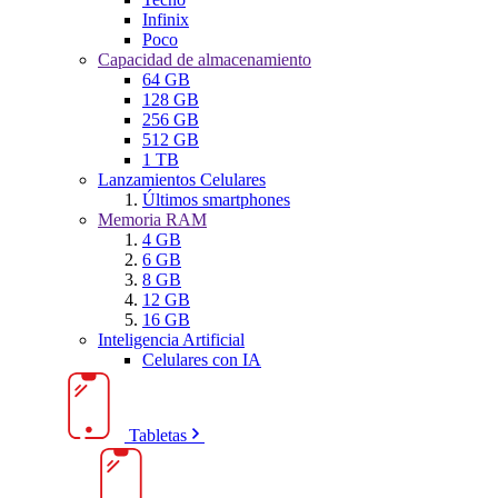
Infinix
Poco
Capacidad de almacenamiento
64 GB
128 GB
256 GB
512 GB
1 TB
Lanzamientos Celulares
Últimos smartphones
Memoria RAM
4 GB
6 GB
8 GB
12 GB
16 GB
Inteligencia Artificial
Celulares con IA
Tabletas