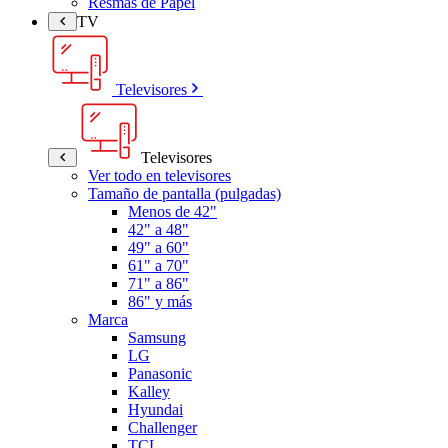
Resmas de Papel
TV
Televisores
Televisores
Ver todo en televisores
Tamaño de pantalla (pulgadas)
Menos de 42"
42" a 48"
49" a 60"
61" a 70"
71" a 86"
86" y más
Marca
Samsung
LG
Panasonic
Kalley
Hyundai
Challenger
TCL