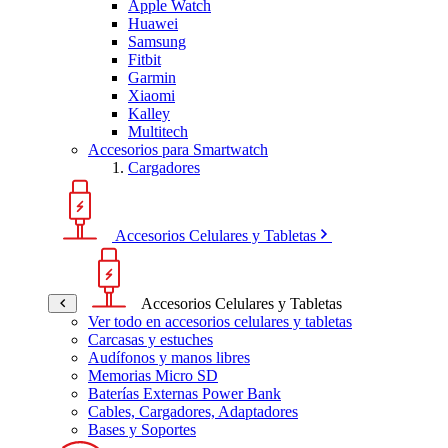
Apple Watch
Huawei
Samsung
Fitbit
Garmin
Xiaomi
Kalley
Multitech
Accesorios para Smartwatch
Cargadores
Accesorios Celulares y Tabletas
Accesorios Celulares y Tabletas
Ver todo en accesorios celulares y tabletas
Carcasas y estuches
Audífonos y manos libres
Memorias Micro SD
Baterías Externas Power Bank
Cables, Cargadores, Adaptadores
Bases y Soportes