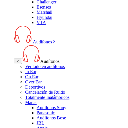
Challenger
Esenses
Marshall
Hyundai
VTA
Audífonos
Audífonos
Ver todo en audífonos
In Ear
On Ear
Over Ear
Deportivos
Cancelación de Ruido
Totalmente Inalámbricos
Marca
Audifonos Sony
Panasonic
Audífonos Bose
JBL