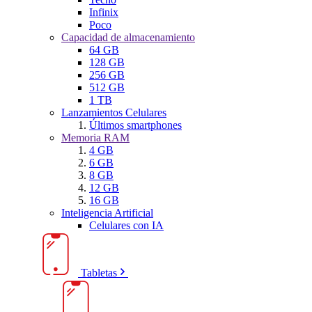
Infinix
Poco
Capacidad de almacenamiento
64 GB
128 GB
256 GB
512 GB
1 TB
Lanzamientos Celulares
Últimos smartphones
Memoria RAM
4 GB
6 GB
8 GB
12 GB
16 GB
Inteligencia Artificial
Celulares con IA
Tabletas