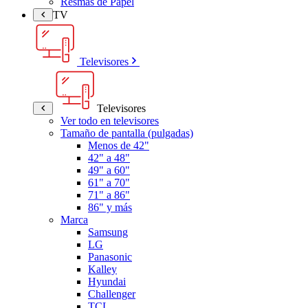
Resmas de Papel
TV
Televisores
Televisores
Ver todo en televisores
Tamaño de pantalla (pulgadas)
Menos de 42"
42" a 48"
49" a 60"
61" a 70"
71" a 86"
86" y más
Marca
Samsung
LG
Panasonic
Kalley
Hyundai
Challenger
TCL