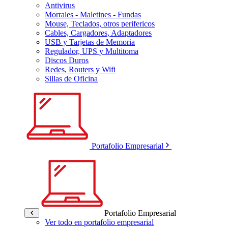
Antivirus
Morrales - Maletines - Fundas
Mouse, Teclados, otros perifericos
Cables, Cargadores, Adaptadores
USB y Tarjetas de Memoria
Regulador, UPS y Multitoma
Discos Duros
Redes, Routers y Wifi
Sillas de Oficina
Portafolio Empresarial
Portafolio Empresarial
Ver todo en portafolio empresarial