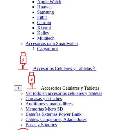
Apple Watch
Huawei
Samsung
Fitbit
Garmin
Xiaomi
Kalley
Multitech
Accesorios para Smartwatch
Cargadores
Accesorios Celulares y Tabletas
Accesorios Celulares y Tabletas
Ver todo en accesorios celulares y tabletas
Carcasas y estuches
Audífonos y manos libres
Memorias Micro SD
Baterías Externas Power Bank
Cables, Cargadores, Adaptadores
Bases y Soportes