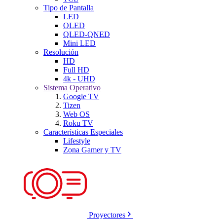
Tipo de Pantalla
LED
OLED
QLED-QNED
Mini LED
Resolución
HD
Full HD
4k - UHD
Sistema Operativo
Google TV
Tizen
Web OS
Roku TV
Características Especiales
Lifestyle
Zona Gamer y TV
Proyectores