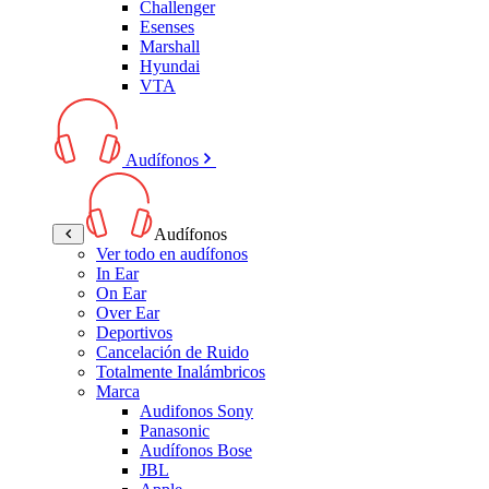
Challenger
Esenses
Marshall
Hyundai
VTA
Audífonos
Audífonos
Ver todo en audífonos
In Ear
On Ear
Over Ear
Deportivos
Cancelación de Ruido
Totalmente Inalámbricos
Marca
Audifonos Sony
Panasonic
Audífonos Bose
JBL