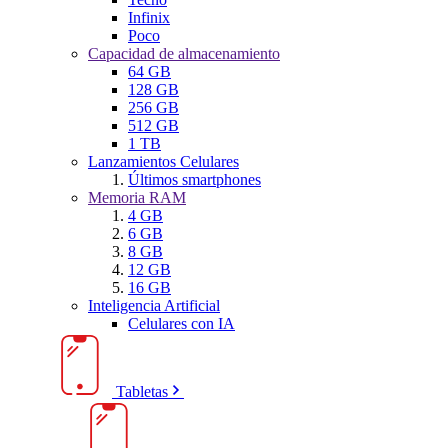
Infinix
Poco
Capacidad de almacenamiento
64 GB
128 GB
256 GB
512 GB
1 TB
Lanzamientos Celulares
Últimos smartphones
Memoria RAM
4 GB
6 GB
8 GB
12 GB
16 GB
Inteligencia Artificial
Celulares con IA
Tabletas