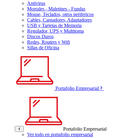
Antivirus
Morrales - Maletines - Fundas
Mouse, Teclados, otros perifericos
Cables, Cargadores, Adaptadores
USB y Tarjetas de Memoria
Regulador, UPS y Multitoma
Discos Duros
Redes, Routers y Wifi
Sillas de Oficina
Portafolio Empresarial
Portafolio Empresarial
Ver todo en portafolio empresarial