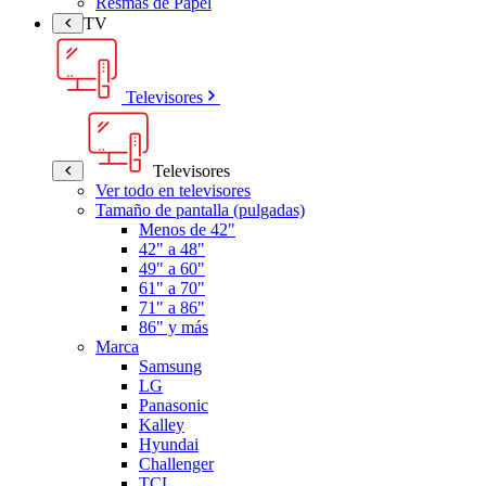
Resmas de Papel
TV
Televisores
Televisores
Ver todo en televisores
Tamaño de pantalla (pulgadas)
Menos de 42"
42" a 48"
49" a 60"
61" a 70"
71" a 86"
86" y más
Marca
Samsung
LG
Panasonic
Kalley
Hyundai
Challenger
TCL