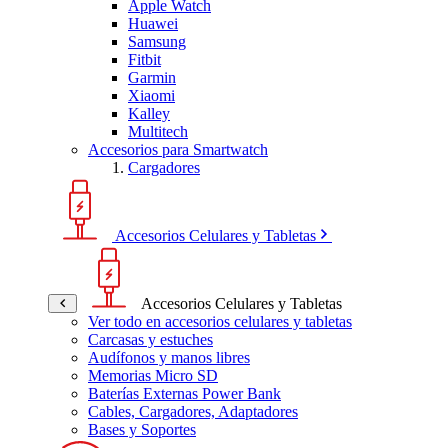
Apple Watch
Huawei
Samsung
Fitbit
Garmin
Xiaomi
Kalley
Multitech
Accesorios para Smartwatch
Cargadores
Accesorios Celulares y Tabletas
Accesorios Celulares y Tabletas
Ver todo en accesorios celulares y tabletas
Carcasas y estuches
Audífonos y manos libres
Memorias Micro SD
Baterías Externas Power Bank
Cables, Cargadores, Adaptadores
Bases y Soportes