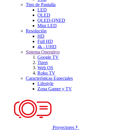
Tipo de Pantalla
LED
OLED
QLED-QNED
Mini LED
Resolución
HD
Full HD
4k - UHD
Sistema Operativo
Google TV
Tizen
Web OS
Roku TV
Características Especiales
Lifestyle
Zona Gamer y TV
Proyectores