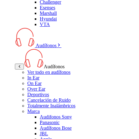
Challenger
Esenses
Marshall
Hyundai
VTA
Audífonos
Audífonos
Ver todo en audífonos
In Ear
On Ear
Over Ear
Deportivos
Cancelación de Ruido
Totalmente Inalámbricos
Marca
Audifonos Sony
Panasonic
Audífonos Bose
JBL