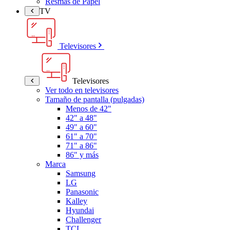
Resmas de Papel
TV
Televisores
Televisores
Ver todo en televisores
Tamaño de pantalla (pulgadas)
Menos de 42"
42" a 48"
49" a 60"
61" a 70"
71" a 86"
86" y más
Marca
Samsung
LG
Panasonic
Kalley
Hyundai
Challenger
TCL