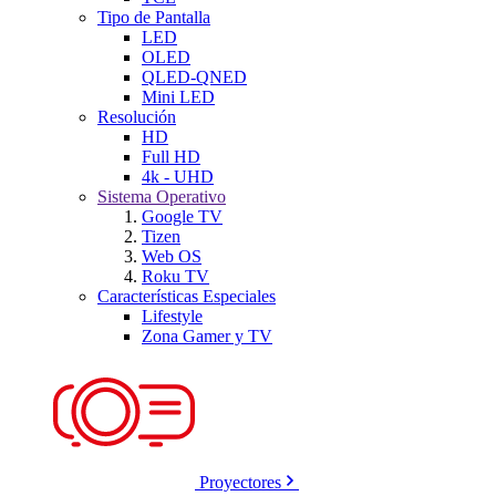
Tipo de Pantalla
LED
OLED
QLED-QNED
Mini LED
Resolución
HD
Full HD
4k - UHD
Sistema Operativo
Google TV
Tizen
Web OS
Roku TV
Características Especiales
Lifestyle
Zona Gamer y TV
Proyectores