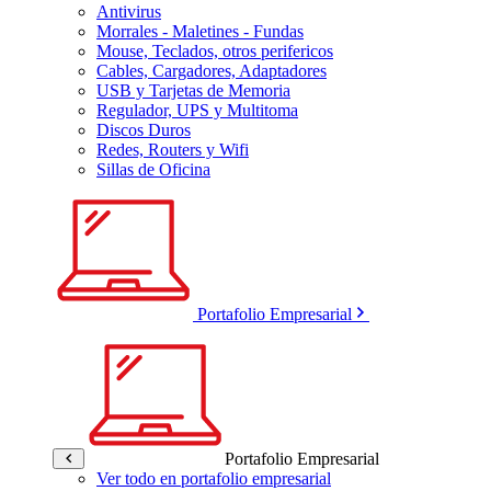
Antivirus
Morrales - Maletines - Fundas
Mouse, Teclados, otros perifericos
Cables, Cargadores, Adaptadores
USB y Tarjetas de Memoria
Regulador, UPS y Multitoma
Discos Duros
Redes, Routers y Wifi
Sillas de Oficina
Portafolio Empresarial
Portafolio Empresarial
Ver todo en portafolio empresarial