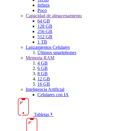
Infinix
Poco
Capacidad de almacenamiento
64 GB
128 GB
256 GB
512 GB
1 TB
Lanzamientos Celulares
Últimos smartphones
Memoria RAM
4 GB
6 GB
8 GB
12 GB
16 GB
Inteligencia Artificial
Celulares con IA
Tabletas