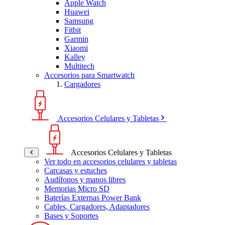
Apple Watch
Huawei
Samsung
Fitbit
Garmin
Xiaomi
Kalley
Multitech
Accesorios para Smartwatch
Cargadores
Accesorios Celulares y Tabletas
Accesorios Celulares y Tabletas
Ver todo en accesorios celulares y tabletas
Carcasas y estuches
Audífonos y manos libres
Memorias Micro SD
Baterías Externas Power Bank
Cables, Cargadores, Adaptadores
Bases y Soportes