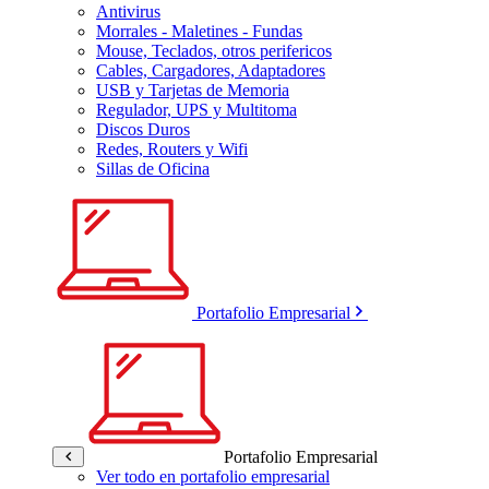
Antivirus
Morrales - Maletines - Fundas
Mouse, Teclados, otros perifericos
Cables, Cargadores, Adaptadores
USB y Tarjetas de Memoria
Regulador, UPS y Multitoma
Discos Duros
Redes, Routers y Wifi
Sillas de Oficina
Portafolio Empresarial
Portafolio Empresarial
Ver todo en portafolio empresarial