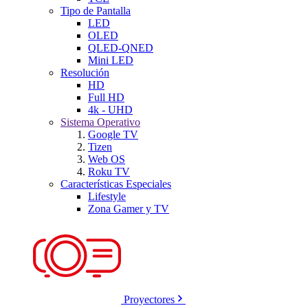
Tipo de Pantalla
LED
OLED
QLED-QNED
Mini LED
Resolución
HD
Full HD
4k - UHD
Sistema Operativo
Google TV
Tizen
Web OS
Roku TV
Características Especiales
Lifestyle
Zona Gamer y TV
Proyectores