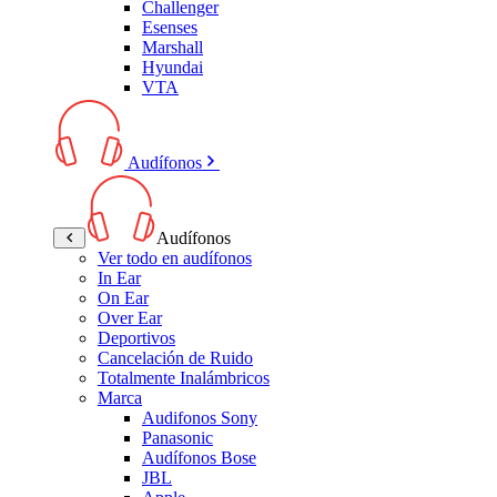
Challenger
Esenses
Marshall
Hyundai
VTA
Audífonos
Audífonos
Ver todo en audífonos
In Ear
On Ear
Over Ear
Deportivos
Cancelación de Ruido
Totalmente Inalámbricos
Marca
Audifonos Sony
Panasonic
Audífonos Bose
JBL