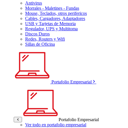
Antivirus
Morrales - Maletines - Fundas
Mouse, Teclados, otros perifericos
Cables, Cargadores, Adaptadores
USB y Tarjetas de Memoria
Regulador, UPS y Multitoma
Discos Duros
Redes, Routers y Wifi
Sillas de Oficina
Portafolio Empresarial
Portafolio Empresarial
Ver todo en portafolio empresarial