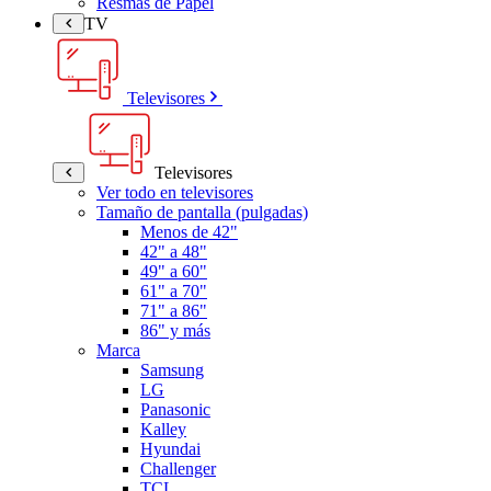
Resmas de Papel
TV
Televisores
Televisores
Ver todo en televisores
Tamaño de pantalla (pulgadas)
Menos de 42"
42" a 48"
49" a 60"
61" a 70"
71" a 86"
86" y más
Marca
Samsung
LG
Panasonic
Kalley
Hyundai
Challenger
TCL