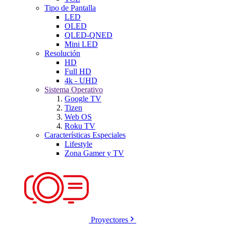
Tipo de Pantalla
LED
OLED
QLED-QNED
Mini LED
Resolución
HD
Full HD
4k - UHD
Sistema Operativo
Google TV
Tizen
Web OS
Roku TV
Características Especiales
Lifestyle
Zona Gamer y TV
Proyectores