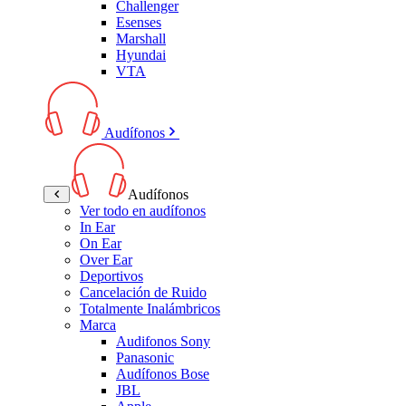
Challenger
Esenses
Marshall
Hyundai
VTA
Audífonos
Audífonos
Ver todo en audífonos
In Ear
On Ear
Over Ear
Deportivos
Cancelación de Ruido
Totalmente Inalámbricos
Marca
Audifonos Sony
Panasonic
Audífonos Bose
JBL