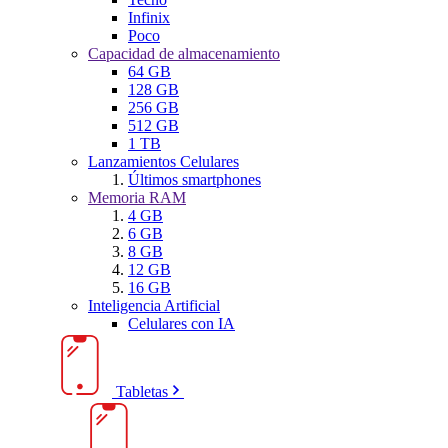
Infinix
Poco
Capacidad de almacenamiento
64 GB
128 GB
256 GB
512 GB
1 TB
Lanzamientos Celulares
Últimos smartphones
Memoria RAM
4 GB
6 GB
8 GB
12 GB
16 GB
Inteligencia Artificial
Celulares con IA
Tabletas