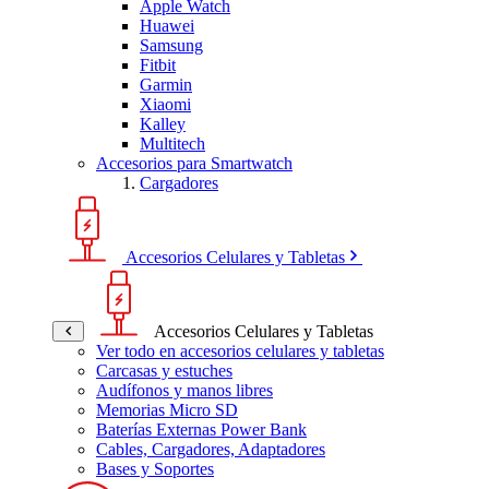
Apple Watch
Huawei
Samsung
Fitbit
Garmin
Xiaomi
Kalley
Multitech
Accesorios para Smartwatch
Cargadores
Accesorios Celulares y Tabletas
Accesorios Celulares y Tabletas
Ver todo en accesorios celulares y tabletas
Carcasas y estuches
Audífonos y manos libres
Memorias Micro SD
Baterías Externas Power Bank
Cables, Cargadores, Adaptadores
Bases y Soportes