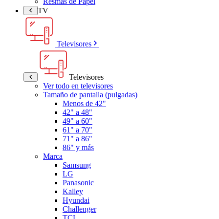
Resmas de Papel
TV
Televisores
Televisores
Ver todo en televisores
Tamaño de pantalla (pulgadas)
Menos de 42"
42" a 48"
49" a 60"
61" a 70"
71" a 86"
86" y más
Marca
Samsung
LG
Panasonic
Kalley
Hyundai
Challenger
TCL