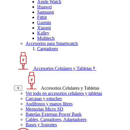
Apple Watch
Huawei
Samsung
Fitbit
Garmin
Xiaomi
Kalley
Multitech
Accesorios para Smartwatch
Cargadores
Accesorios Celulares y Tabletas
Accesorios Celulares y Tabletas
Ver todo en accesorios celulares y tabletas
Carcasas y estuches
Audífonos y manos libres
Memorias Micro SD
Baterías Externas Power Bank
Cables, Cargadores, Adaptadores
Bases y Soportes