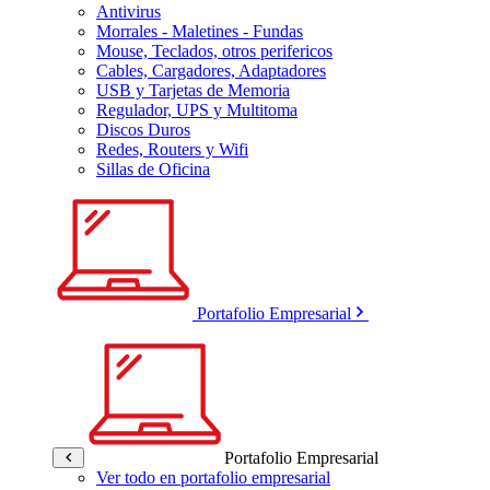
Antivirus
Morrales - Maletines - Fundas
Mouse, Teclados, otros perifericos
Cables, Cargadores, Adaptadores
USB y Tarjetas de Memoria
Regulador, UPS y Multitoma
Discos Duros
Redes, Routers y Wifi
Sillas de Oficina
Portafolio Empresarial
Portafolio Empresarial
Ver todo en portafolio empresarial