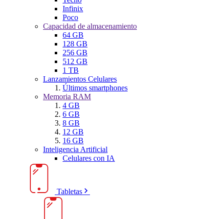
Infinix
Poco
Capacidad de almacenamiento
64 GB
128 GB
256 GB
512 GB
1 TB
Lanzamientos Celulares
Últimos smartphones
Memoria RAM
4 GB
6 GB
8 GB
12 GB
16 GB
Inteligencia Artificial
Celulares con IA
Tabletas