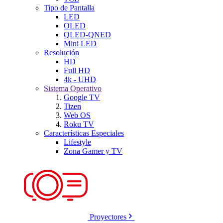
Tipo de Pantalla
LED
OLED
QLED-QNED
Mini LED
Resolución
HD
Full HD
4k - UHD
Sistema Operativo
Google TV
Tizen
Web OS
Roku TV
Características Especiales
Lifestyle
Zona Gamer y TV
Proyectores