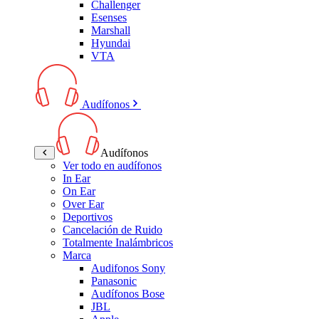
Challenger
Esenses
Marshall
Hyundai
VTA
Audífonos
Audífonos
Ver todo en audífonos
In Ear
On Ear
Over Ear
Deportivos
Cancelación de Ruido
Totalmente Inalámbricos
Marca
Audifonos Sony
Panasonic
Audífonos Bose
JBL