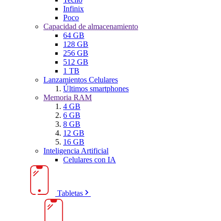
Infinix
Poco
Capacidad de almacenamiento
64 GB
128 GB
256 GB
512 GB
1 TB
Lanzamientos Celulares
Últimos smartphones
Memoria RAM
4 GB
6 GB
8 GB
12 GB
16 GB
Inteligencia Artificial
Celulares con IA
Tabletas