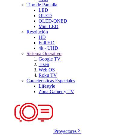
Tipo de Pantalla
LED
OLED
QLED-QNED
Mini LED
Resolución
HD
Full HD
4k - UHD
Sistema Operativo
Google TV
Tizen
Web OS
Roku TV
Características Especiales
Lifestyle
Zona Gamer y TV
Proyectores