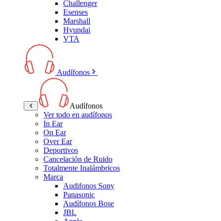
Challenger
Esenses
Marshall
Hyundai
VTA
Audífonos
Audífonos
Ver todo en audífonos
In Ear
On Ear
Over Ear
Deportivos
Cancelación de Ruido
Totalmente Inalámbricos
Marca
Audifonos Sony
Panasonic
Audífonos Bose
JBL