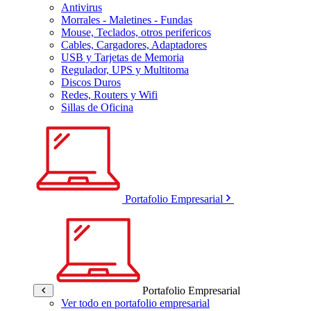
Antivirus
Morrales - Maletines - Fundas
Mouse, Teclados, otros perifericos
Cables, Cargadores, Adaptadores
USB y Tarjetas de Memoria
Regulador, UPS y Multitoma
Discos Duros
Redes, Routers y Wifi
Sillas de Oficina
Portafolio Empresarial
Portafolio Empresarial
Ver todo en portafolio empresarial