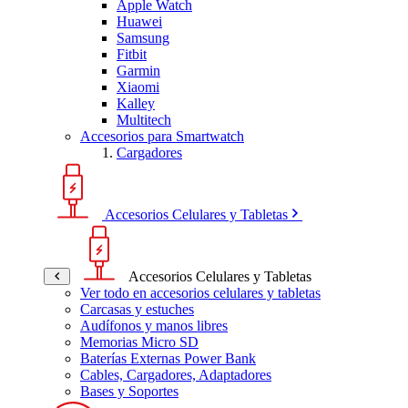
Apple Watch
Huawei
Samsung
Fitbit
Garmin
Xiaomi
Kalley
Multitech
Accesorios para Smartwatch
Cargadores
Accesorios Celulares y Tabletas
Accesorios Celulares y Tabletas
Ver todo en accesorios celulares y tabletas
Carcasas y estuches
Audífonos y manos libres
Memorias Micro SD
Baterías Externas Power Bank
Cables, Cargadores, Adaptadores
Bases y Soportes