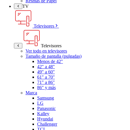
Resmas de Papel
TV
Televisores
Televisores
Ver todo en televisores
Tamaño de pantalla (pulgadas)
Menos de 42"
42" a 48"
49" a 60"
61" a 70"
71" a 86"
86" y más
Marca
Samsung
LG
Panasonic
Kalley
Hyundai
Challenger
TCL