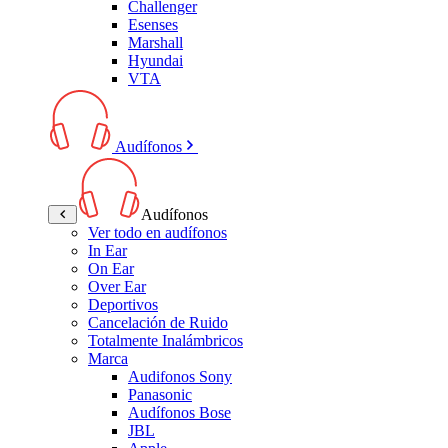
Challenger
Esenses
Marshall
Hyundai
VTA
Audífonos
Audífonos
Ver todo en audífonos
In Ear
On Ear
Over Ear
Deportivos
Cancelación de Ruido
Totalmente Inalámbricos
Marca
Audifonos Sony
Panasonic
Audífonos Bose
JBL