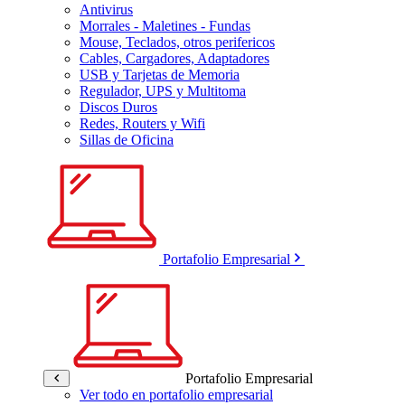
Antivirus
Morrales - Maletines - Fundas
Mouse, Teclados, otros perifericos
Cables, Cargadores, Adaptadores
USB y Tarjetas de Memoria
Regulador, UPS y Multitoma
Discos Duros
Redes, Routers y Wifi
Sillas de Oficina
Portafolio Empresarial
Portafolio Empresarial
Ver todo en portafolio empresarial