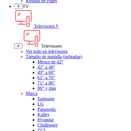
Resmas de Papel
TV
Televisores
Televisores
Ver todo en televisores
Tamaño de pantalla (pulgadas)
Menos de 42"
42" a 48"
49" a 60"
61" a 70"
71" a 86"
86" y más
Marca
Samsung
LG
Panasonic
Kalley
Hyundai
Challenger
TCL