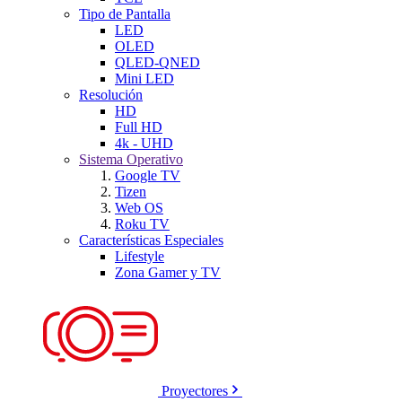
Tipo de Pantalla
LED
OLED
QLED-QNED
Mini LED
Resolución
HD
Full HD
4k - UHD
Sistema Operativo
Google TV
Tizen
Web OS
Roku TV
Características Especiales
Lifestyle
Zona Gamer y TV
Proyectores