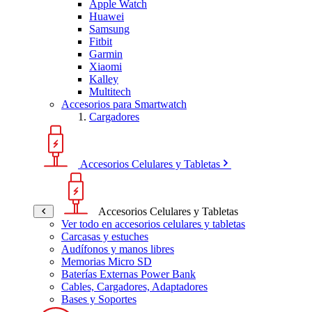
Apple Watch
Huawei
Samsung
Fitbit
Garmin
Xiaomi
Kalley
Multitech
Accesorios para Smartwatch
Cargadores
Accesorios Celulares y Tabletas
Accesorios Celulares y Tabletas
Ver todo en accesorios celulares y tabletas
Carcasas y estuches
Audífonos y manos libres
Memorias Micro SD
Baterías Externas Power Bank
Cables, Cargadores, Adaptadores
Bases y Soportes