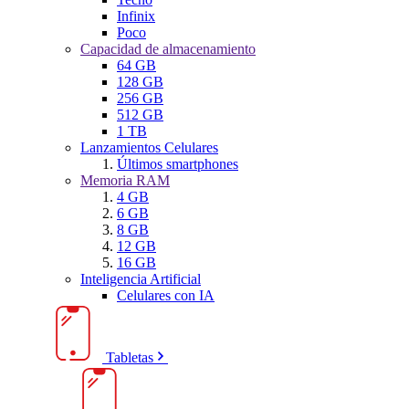
Infinix
Poco
Capacidad de almacenamiento
64 GB
128 GB
256 GB
512 GB
1 TB
Lanzamientos Celulares
Últimos smartphones
Memoria RAM
4 GB
6 GB
8 GB
12 GB
16 GB
Inteligencia Artificial
Celulares con IA
Tabletas