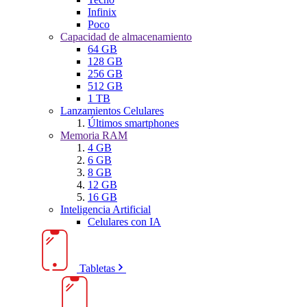
Infinix
Poco
Capacidad de almacenamiento
64 GB
128 GB
256 GB
512 GB
1 TB
Lanzamientos Celulares
Últimos smartphones
Memoria RAM
4 GB
6 GB
8 GB
12 GB
16 GB
Inteligencia Artificial
Celulares con IA
Tabletas