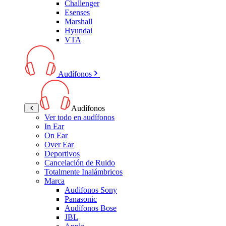
Challenger
Esenses
Marshall
Hyundai
VTA
Audífonos
Audífonos
Ver todo en audífonos
In Ear
On Ear
Over Ear
Deportivos
Cancelación de Ruido
Totalmente Inalámbricos
Marca
Audifonos Sony
Panasonic
Audífonos Bose
JBL