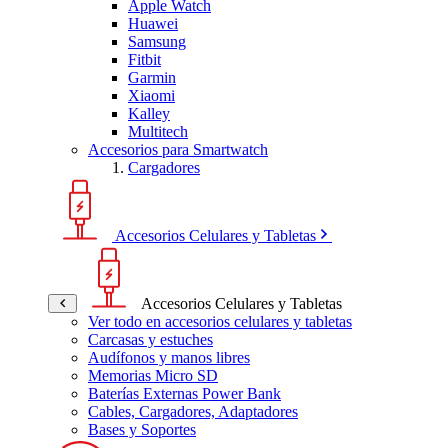
Apple Watch
Huawei
Samsung
Fitbit
Garmin
Xiaomi
Kalley
Multitech
Accesorios para Smartwatch
Cargadores
Accesorios Celulares y Tabletas
Accesorios Celulares y Tabletas
Ver todo en accesorios celulares y tabletas
Carcasas y estuches
Audífonos y manos libres
Memorias Micro SD
Baterías Externas Power Bank
Cables, Cargadores, Adaptadores
Bases y Soportes