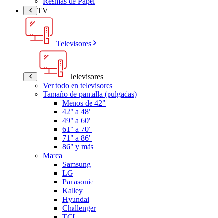
Resmas de Papel
TV
Televisores
Televisores
Ver todo en televisores
Tamaño de pantalla (pulgadas)
Menos de 42"
42" a 48"
49" a 60"
61" a 70"
71" a 86"
86" y más
Marca
Samsung
LG
Panasonic
Kalley
Hyundai
Challenger
TCL