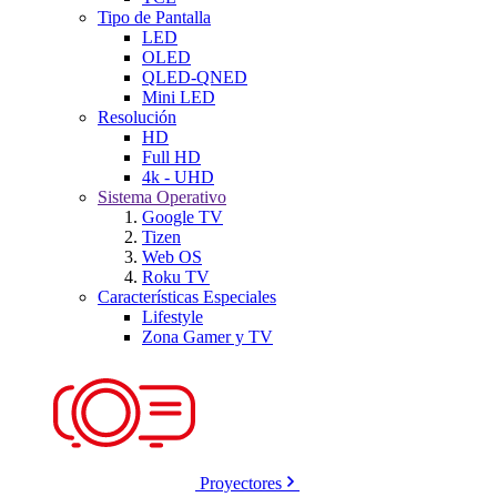
Tipo de Pantalla
LED
OLED
QLED-QNED
Mini LED
Resolución
HD
Full HD
4k - UHD
Sistema Operativo
Google TV
Tizen
Web OS
Roku TV
Características Especiales
Lifestyle
Zona Gamer y TV
Proyectores