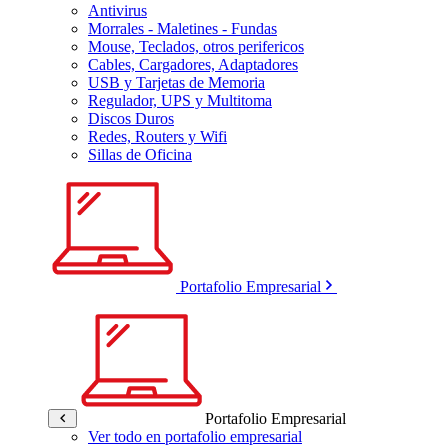
Antivirus
Morrales - Maletines - Fundas
Mouse, Teclados, otros perifericos
Cables, Cargadores, Adaptadores
USB y Tarjetas de Memoria
Regulador, UPS y Multitoma
Discos Duros
Redes, Routers y Wifi
Sillas de Oficina
Portafolio Empresarial
Portafolio Empresarial
Ver todo en portafolio empresarial