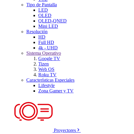
Tipo de Pantalla
LED
OLED
QLED-QNED
Mini LED
Resolución
HD
Full HD
4k - UHD
Sistema Operativo
Google TV
Tizen
Web OS
Roku TV
Características Especiales
Lifestyle
Zona Gamer y TV
Proyectores