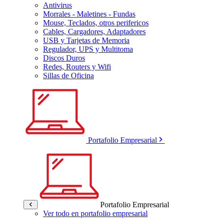
Antivirus
Morrales - Maletines - Fundas
Mouse, Teclados, otros perifericos
Cables, Cargadores, Adaptadores
USB y Tarjetas de Memoria
Regulador, UPS y Multitoma
Discos Duros
Redes, Routers y Wifi
Sillas de Oficina
Portafolio Empresarial
Portafolio Empresarial
Ver todo en portafolio empresarial