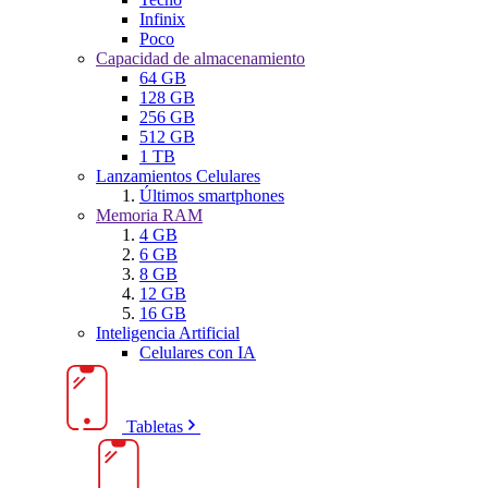
Infinix
Poco
Capacidad de almacenamiento
64 GB
128 GB
256 GB
512 GB
1 TB
Lanzamientos Celulares
Últimos smartphones
Memoria RAM
4 GB
6 GB
8 GB
12 GB
16 GB
Inteligencia Artificial
Celulares con IA
Tabletas