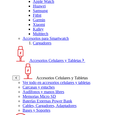
Apple Watch
Huawei
Samsung
Fitbit
Garmin
Xiaomi
Kalley
Multitech
Accesorios para Smartwatch
Cargadores
Accesorios Celulares y Tabletas
Accesorios Celulares y Tabletas
Ver todo en accesorios celulares y tabletas
Carcasas y estuches
Audífonos y manos libres
Memorias Micro SD
Baterías Externas Power Bank
Cables, Cargadores, Adaptadores
Bases y Soportes