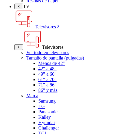
Resmas de Papel
TV
Televisores
Televisores
Ver todo en televisores
Tamaño de pantalla (pulgadas)
Menos de 42"
42" a 48"
49" a 60"
61" a 70"
71" a 86"
86" y más
Marca
Samsung
LG
Panasonic
Kalley
Hyundai
Challenger
TCL