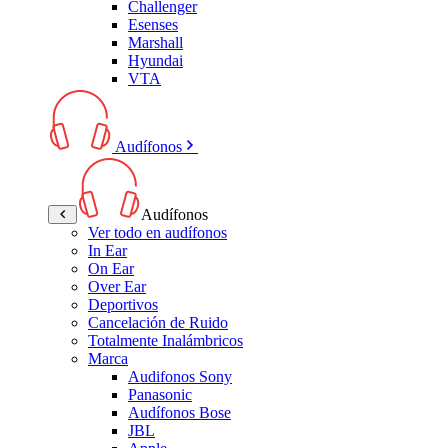
Challenger
Esenses
Marshall
Hyundai
VTA
Audífonos
Audífonos
Ver todo en audífonos
In Ear
On Ear
Over Ear
Deportivos
Cancelación de Ruido
Totalmente Inalámbricos
Marca
Audifonos Sony
Panasonic
Audífonos Bose
JBL