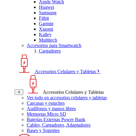
Apple Watch
Huawei
Samsung
Fitbit
Garmin
Xiaomi
Kalley
Multitech
Accesorios para Smartwatch
Cargadores
Accesorios Celulares y Tabletas
Accesorios Celulares y Tabletas
Ver todo en accesorios celulares y tabletas
Carcasas y estuches
Audífonos y manos libres
Memorias Micro SD
Baterías Externas Power Bank
Cables, Cargadores, Adaptadores
Bases y Soportes