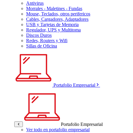
Antivirus
Morrales - Maletines - Fundas
Mouse, Teclados, otros perifericos
Cables, Cargadores, Adaptadores
USB y Tarjetas de Memoria
Regulador, UPS y Multitoma
Discos Duros
Redes, Routers y Wifi
Sillas de Oficina
Portafolio Empresarial
Portafolio Empresarial
Ver todo en portafolio empresarial