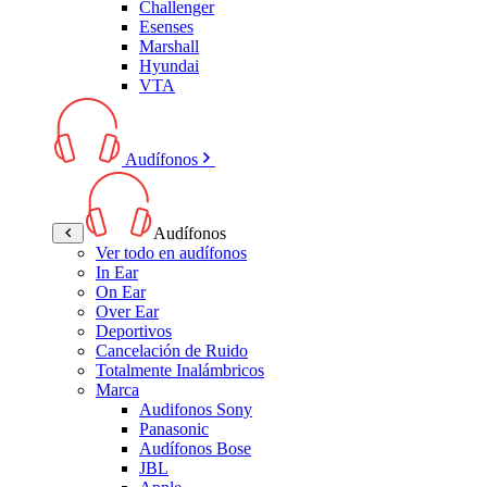
Challenger
Esenses
Marshall
Hyundai
VTA
Audífonos
Audífonos
Ver todo en audífonos
In Ear
On Ear
Over Ear
Deportivos
Cancelación de Ruido
Totalmente Inalámbricos
Marca
Audifonos Sony
Panasonic
Audífonos Bose
JBL