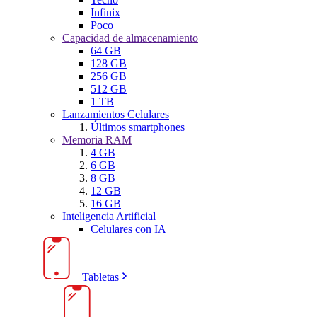
Infinix
Poco
Capacidad de almacenamiento
64 GB
128 GB
256 GB
512 GB
1 TB
Lanzamientos Celulares
Últimos smartphones
Memoria RAM
4 GB
6 GB
8 GB
12 GB
16 GB
Inteligencia Artificial
Celulares con IA
Tabletas