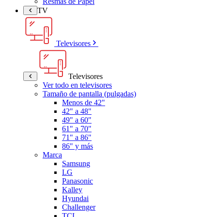
Resmas de Papel
TV
Televisores
Televisores
Ver todo en televisores
Tamaño de pantalla (pulgadas)
Menos de 42"
42" a 48"
49" a 60"
61" a 70"
71" a 86"
86" y más
Marca
Samsung
LG
Panasonic
Kalley
Hyundai
Challenger
TCL