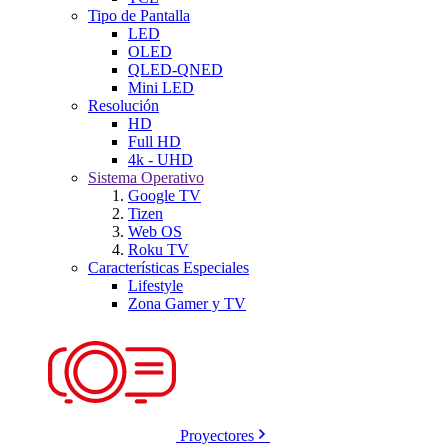
Tipo de Pantalla
LED
OLED
QLED-QNED
Mini LED
Resolución
HD
Full HD
4k - UHD
Sistema Operativo
Google TV
Tizen
Web OS
Roku TV
Características Especiales
Lifestyle
Zona Gamer y TV
Proyectores