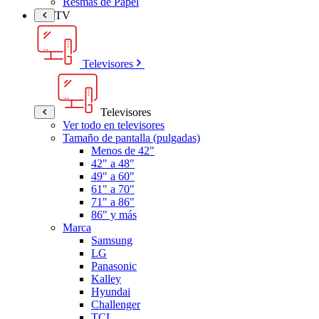
Resmas de Papel
TV
Televisores
Televisores
Ver todo en televisores
Tamaño de pantalla (pulgadas)
Menos de 42"
42" a 48"
49" a 60"
61" a 70"
71" a 86"
86" y más
Marca
Samsung
LG
Panasonic
Kalley
Hyundai
Challenger
TCL