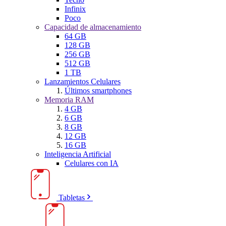
Infinix
Poco
Capacidad de almacenamiento
64 GB
128 GB
256 GB
512 GB
1 TB
Lanzamientos Celulares
Últimos smartphones
Memoria RAM
4 GB
6 GB
8 GB
12 GB
16 GB
Inteligencia Artificial
Celulares con IA
Tabletas