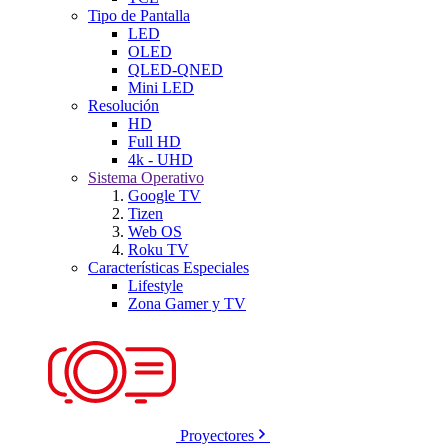
Tipo de Pantalla
LED
OLED
QLED-QNED
Mini LED
Resolución
HD
Full HD
4k - UHD
Sistema Operativo
Google TV
Tizen
Web OS
Roku TV
Características Especiales
Lifestyle
Zona Gamer y TV
Proyectores