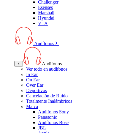
Challenger
Esenses
Marshall
Hyundai
VTA
Audífonos
Audífonos
Ver todo en audífonos
In Ear
On Ear
Over Ear
Deportivos
Cancelación de Ruido
Totalmente Inalámbricos
Marca
Audifonos Sony
Panasonic
Audífonos Bose
JBL