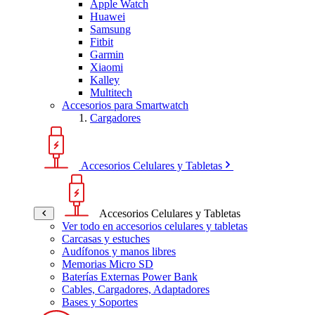
Apple Watch
Huawei
Samsung
Fitbit
Garmin
Xiaomi
Kalley
Multitech
Accesorios para Smartwatch
Cargadores
Accesorios Celulares y Tabletas
Accesorios Celulares y Tabletas
Ver todo en accesorios celulares y tabletas
Carcasas y estuches
Audífonos y manos libres
Memorias Micro SD
Baterías Externas Power Bank
Cables, Cargadores, Adaptadores
Bases y Soportes