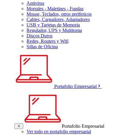
Antivirus
Morrales - Maletines - Fundas
Mouse, Teclados, otros perifericos
Cables, Cargadores, Adaptadores
USB y Tarjetas de Memoria
Regulador, UPS y Multitoma
Discos Duros
Redes, Routers y Wifi
Sillas de Oficina
Portafolio Empresarial
Portafolio Empresarial
Ver todo en portafolio empresarial