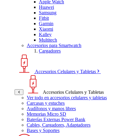
Apple Watch
Huawei
Samsung
Fitbit
Garmin
Xiaomi
Kalley
Multitech
Accesorios para Smartwatch
Cargadores
Accesorios Celulares y Tabletas
Accesorios Celulares y Tabletas
Ver todo en accesorios celulares y tabletas
Carcasas y estuches
Audífonos y manos libres
Memorias Micro SD
Baterías Externas Power Bank
Cables, Cargadores, Adaptadores
Bases y Soportes