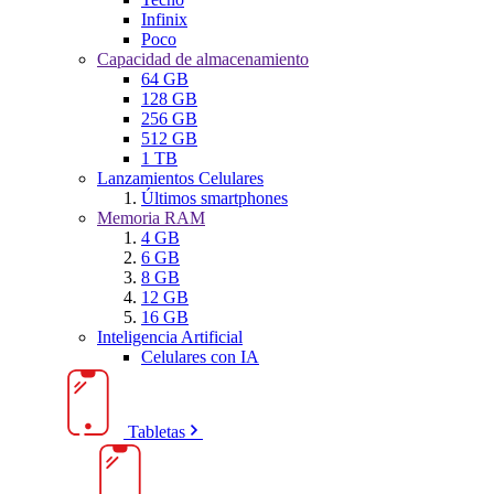
Infinix
Poco
Capacidad de almacenamiento
64 GB
128 GB
256 GB
512 GB
1 TB
Lanzamientos Celulares
Últimos smartphones
Memoria RAM
4 GB
6 GB
8 GB
12 GB
16 GB
Inteligencia Artificial
Celulares con IA
Tabletas