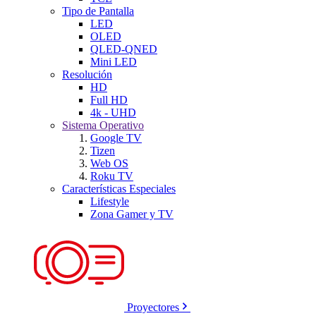
Tipo de Pantalla
LED
OLED
QLED-QNED
Mini LED
Resolución
HD
Full HD
4k - UHD
Sistema Operativo
Google TV
Tizen
Web OS
Roku TV
Características Especiales
Lifestyle
Zona Gamer y TV
Proyectores