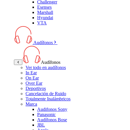
Challenger
Esenses
Marshall
Hyundai
VTA
Audífonos
Audífonos
Ver todo en audífonos
In Ear
On Ear
Over Ear
Deportivos
Cancelación de Ruido
Totalmente Inalámbricos
Marca
Audifonos Sony
Panasonic
Audífonos Bose
JBL