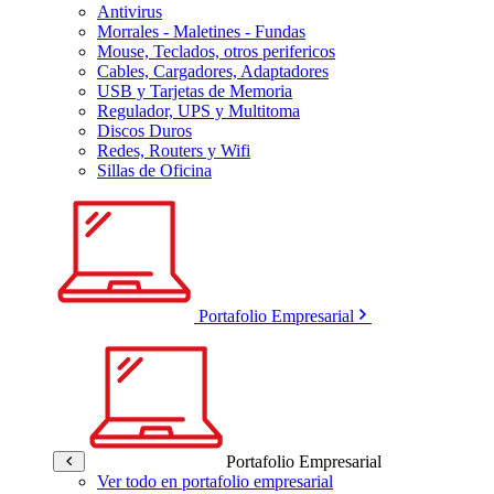
Antivirus
Morrales - Maletines - Fundas
Mouse, Teclados, otros perifericos
Cables, Cargadores, Adaptadores
USB y Tarjetas de Memoria
Regulador, UPS y Multitoma
Discos Duros
Redes, Routers y Wifi
Sillas de Oficina
Portafolio Empresarial
Portafolio Empresarial
Ver todo en portafolio empresarial