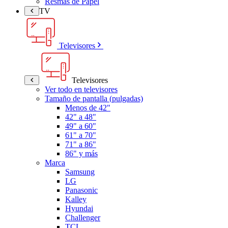
Resmas de Papel
TV
Televisores
Televisores
Ver todo en televisores
Tamaño de pantalla (pulgadas)
Menos de 42"
42" a 48"
49" a 60"
61" a 70"
71" a 86"
86" y más
Marca
Samsung
LG
Panasonic
Kalley
Hyundai
Challenger
TCL