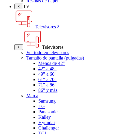
Resmas de Papel
TV
Televisores
Televisores
Ver todo en televisores
Tamaño de pantalla (pulgadas)
Menos de 42"
42" a 48"
49" a 60"
61" a 70"
71" a 86"
86" y más
Marca
Samsung
LG
Panasonic
Kalley
Hyundai
Challenger
TCL