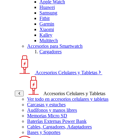
Apple Watch
Huawei
Samsung
Fitbit
Garmin
Xiaomi
Kalley
Multitech
Accesorios para Smartwatch
Cargadores
Accesorios Celulares y Tabletas
Accesorios Celulares y Tabletas
Ver todo en accesorios celulares y tabletas
Carcasas y estuches
Audífonos y manos libres
Memorias Micro SD
Baterías Externas Power Bank
Cables, Cargadores, Adaptadores
Bases y Soportes