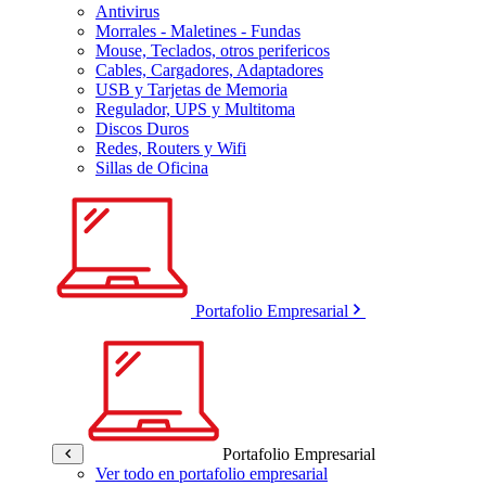
Antivirus
Morrales - Maletines - Fundas
Mouse, Teclados, otros perifericos
Cables, Cargadores, Adaptadores
USB y Tarjetas de Memoria
Regulador, UPS y Multitoma
Discos Duros
Redes, Routers y Wifi
Sillas de Oficina
Portafolio Empresarial
Portafolio Empresarial
Ver todo en portafolio empresarial