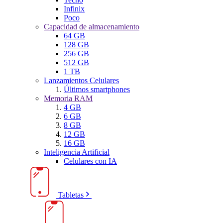
Infinix
Poco
Capacidad de almacenamiento
64 GB
128 GB
256 GB
512 GB
1 TB
Lanzamientos Celulares
Últimos smartphones
Memoria RAM
4 GB
6 GB
8 GB
12 GB
16 GB
Inteligencia Artificial
Celulares con IA
Tabletas