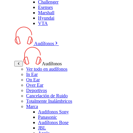
Challenger
Esenses
Marshall
Hyundai
VTA
Audífonos
Audífonos
Ver todo en audífonos
In Ear
On Ear
Over Ear
Deportivos
Cancelación de Ruido
Totalmente Inalámbricos
Marca
Audifonos Sony
Panasonic
Audífonos Bose
JBL