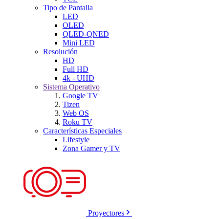
Tipo de Pantalla
LED
OLED
QLED-QNED
Mini LED
Resolución
HD
Full HD
4k - UHD
Sistema Operativo
Google TV
Tizen
Web OS
Roku TV
Características Especiales
Lifestyle
Zona Gamer y TV
Proyectores