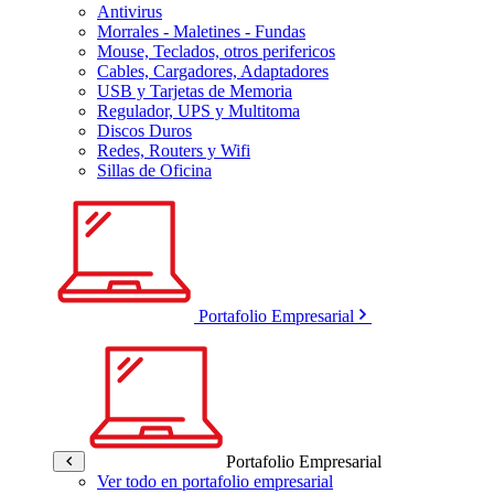
Antivirus
Morrales - Maletines - Fundas
Mouse, Teclados, otros perifericos
Cables, Cargadores, Adaptadores
USB y Tarjetas de Memoria
Regulador, UPS y Multitoma
Discos Duros
Redes, Routers y Wifi
Sillas de Oficina
Portafolio Empresarial
Portafolio Empresarial
Ver todo en portafolio empresarial