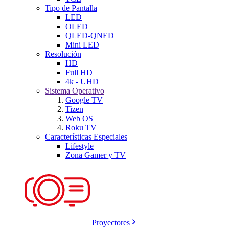
Tipo de Pantalla
LED
OLED
QLED-QNED
Mini LED
Resolución
HD
Full HD
4k - UHD
Sistema Operativo
Google TV
Tizen
Web OS
Roku TV
Características Especiales
Lifestyle
Zona Gamer y TV
Proyectores