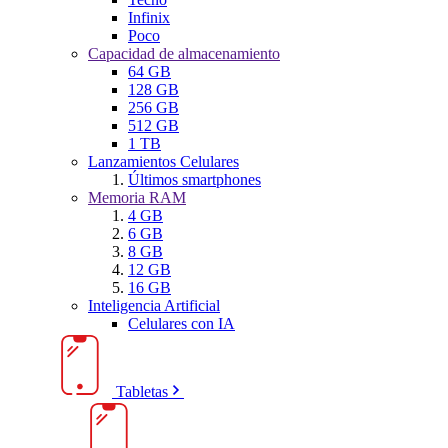
Infinix
Poco
Capacidad de almacenamiento
64 GB
128 GB
256 GB
512 GB
1 TB
Lanzamientos Celulares
Últimos smartphones
Memoria RAM
4 GB
6 GB
8 GB
12 GB
16 GB
Inteligencia Artificial
Celulares con IA
Tabletas