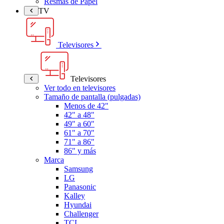
Resmas de Papel
TV
Televisores
Televisores
Ver todo en televisores
Tamaño de pantalla (pulgadas)
Menos de 42"
42" a 48"
49" a 60"
61" a 70"
71" a 86"
86" y más
Marca
Samsung
LG
Panasonic
Kalley
Hyundai
Challenger
TCL