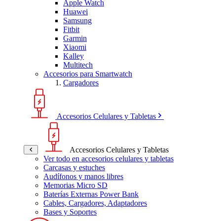
Apple Watch
Huawei
Samsung
Fitbit
Garmin
Xiaomi
Kalley
Multitech
Accesorios para Smartwatch
Cargadores
Accesorios Celulares y Tabletas
Accesorios Celulares y Tabletas
Ver todo en accesorios celulares y tabletas
Carcasas y estuches
Audífonos y manos libres
Memorias Micro SD
Baterías Externas Power Bank
Cables, Cargadores, Adaptadores
Bases y Soportes