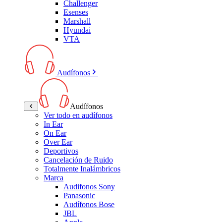
Challenger
Esenses
Marshall
Hyundai
VTA
Audífonos
Audífonos
Ver todo en audífonos
In Ear
On Ear
Over Ear
Deportivos
Cancelación de Ruido
Totalmente Inalámbricos
Marca
Audifonos Sony
Panasonic
Audífonos Bose
JBL