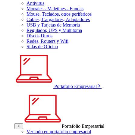
Antivirus
Morrales - Maletines - Fundas
Mouse, Teclados, otros perifericos
Cables, Cargadores, Adaptadores
USB y Tarjetas de Memoria
Regulador, UPS y Multitoma
Discos Duros
Redes, Routers y Wifi
Sillas de Oficina
Portafolio Empresarial
Portafolio Empresarial
Ver todo en portafolio empresarial