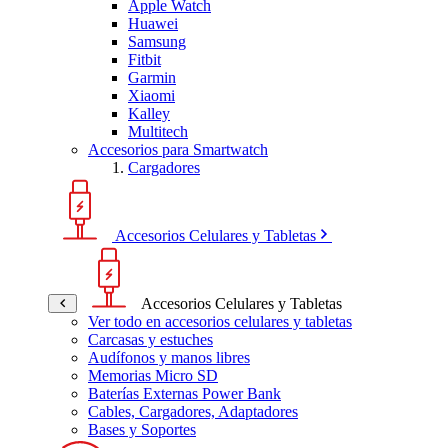
Apple Watch
Huawei
Samsung
Fitbit
Garmin
Xiaomi
Kalley
Multitech
Accesorios para Smartwatch
Cargadores
Accesorios Celulares y Tabletas
Accesorios Celulares y Tabletas
Ver todo en accesorios celulares y tabletas
Carcasas y estuches
Audífonos y manos libres
Memorias Micro SD
Baterías Externas Power Bank
Cables, Cargadores, Adaptadores
Bases y Soportes