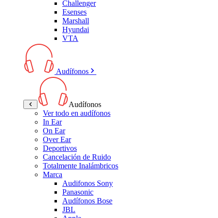
Challenger
Esenses
Marshall
Hyundai
VTA
Audífonos
Audífonos
Ver todo en audífonos
In Ear
On Ear
Over Ear
Deportivos
Cancelación de Ruido
Totalmente Inalámbricos
Marca
Audifonos Sony
Panasonic
Audífonos Bose
JBL