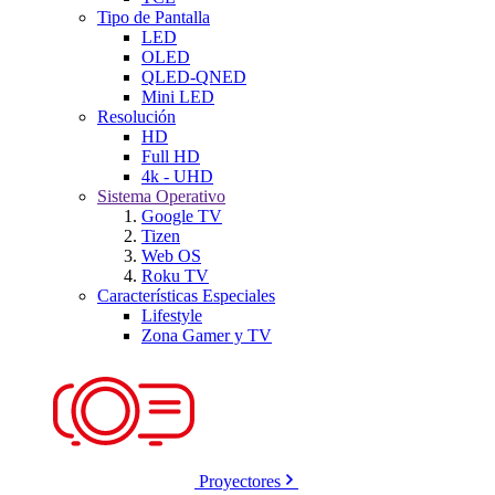
Tipo de Pantalla
LED
OLED
QLED-QNED
Mini LED
Resolución
HD
Full HD
4k - UHD
Sistema Operativo
Google TV
Tizen
Web OS
Roku TV
Características Especiales
Lifestyle
Zona Gamer y TV
Proyectores