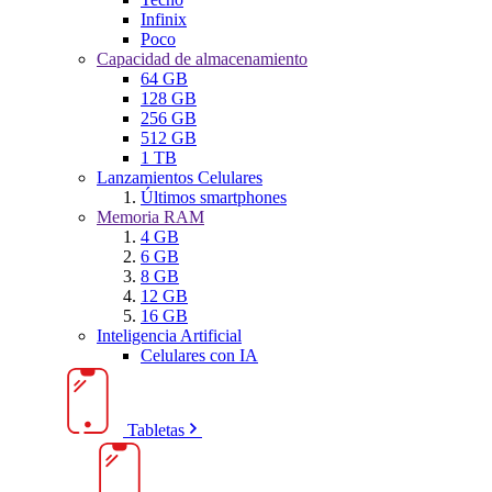
Infinix
Poco
Capacidad de almacenamiento
64 GB
128 GB
256 GB
512 GB
1 TB
Lanzamientos Celulares
Últimos smartphones
Memoria RAM
4 GB
6 GB
8 GB
12 GB
16 GB
Inteligencia Artificial
Celulares con IA
Tabletas