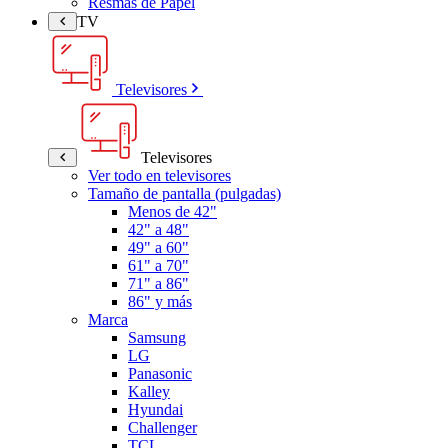
Resmas de Papel
TV
Televisores
Televisores
Ver todo en televisores
Tamaño de pantalla (pulgadas)
Menos de 42"
42" a 48"
49" a 60"
61" a 70"
71" a 86"
86" y más
Marca
Samsung
LG
Panasonic
Kalley
Hyundai
Challenger
TCL