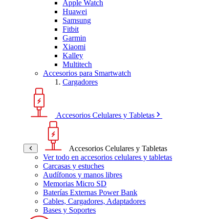
Apple Watch
Huawei
Samsung
Fitbit
Garmin
Xiaomi
Kalley
Multitech
Accesorios para Smartwatch
Cargadores
Accesorios Celulares y Tabletas
Accesorios Celulares y Tabletas
Ver todo en accesorios celulares y tabletas
Carcasas y estuches
Audífonos y manos libres
Memorias Micro SD
Baterías Externas Power Bank
Cables, Cargadores, Adaptadores
Bases y Soportes