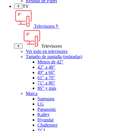
Resmas de Papel
TV
Televisores
Televisores
Ver todo en televisores
Tamaño de pantalla (pulgadas)
Menos de 42"
42" a 48"
49" a 60"
61" a 70"
71" a 86"
86" y más
Marca
Samsung
LG
Panasonic
Kalley
Hyundai
Challenger
TCL