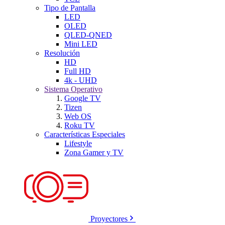
Tipo de Pantalla
LED
OLED
QLED-QNED
Mini LED
Resolución
HD
Full HD
4k - UHD
Sistema Operativo
Google TV
Tizen
Web OS
Roku TV
Características Especiales
Lifestyle
Zona Gamer y TV
Proyectores