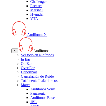
Challenger
Esenses
Marshall
Hyundai
VTA
Audífonos
Audífonos
Ver todo en audífonos
In Ear
On Ear
Over Ear
Deportivos
Cancelación de Ruido
Totalmente Inalámbricos
Marca
Audifonos Sony
Panasonic
Audífonos Bose
JBL