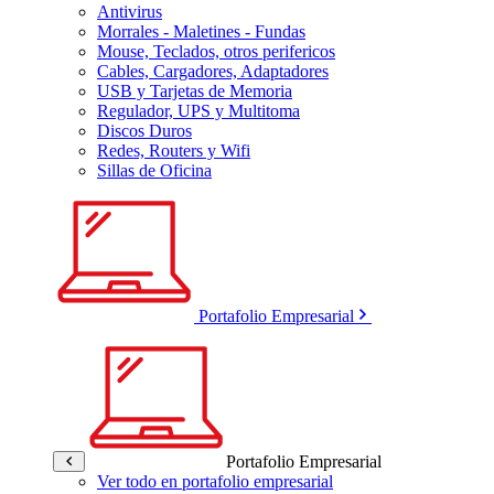
Antivirus
Morrales - Maletines - Fundas
Mouse, Teclados, otros perifericos
Cables, Cargadores, Adaptadores
USB y Tarjetas de Memoria
Regulador, UPS y Multitoma
Discos Duros
Redes, Routers y Wifi
Sillas de Oficina
Portafolio Empresarial
Portafolio Empresarial
Ver todo en portafolio empresarial