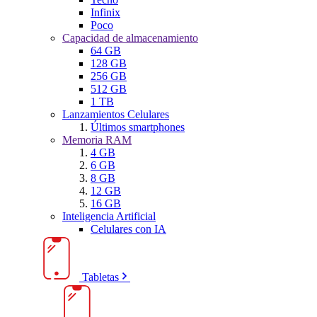
Infinix
Poco
Capacidad de almacenamiento
64 GB
128 GB
256 GB
512 GB
1 TB
Lanzamientos Celulares
Últimos smartphones
Memoria RAM
4 GB
6 GB
8 GB
12 GB
16 GB
Inteligencia Artificial
Celulares con IA
Tabletas