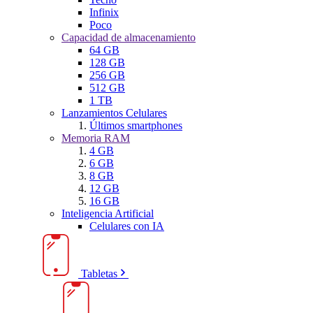
Infinix
Poco
Capacidad de almacenamiento
64 GB
128 GB
256 GB
512 GB
1 TB
Lanzamientos Celulares
Últimos smartphones
Memoria RAM
4 GB
6 GB
8 GB
12 GB
16 GB
Inteligencia Artificial
Celulares con IA
Tabletas