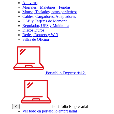
Antivirus
Morrales - Maletines - Fundas
Mouse, Teclados, otros perifericos
Cables, Cargadores, Adaptadores
USB y Tarjetas de Memoria
Regulador, UPS y Multitoma
Discos Duros
Redes, Routers y Wifi
Sillas de Oficina
Portafolio Empresarial
Portafolio Empresarial
Ver todo en portafolio empresarial