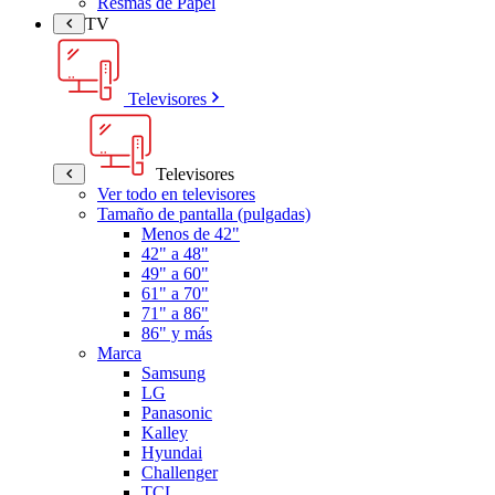
Resmas de Papel
TV
Televisores
Televisores
Ver todo en televisores
Tamaño de pantalla (pulgadas)
Menos de 42"
42" a 48"
49" a 60"
61" a 70"
71" a 86"
86" y más
Marca
Samsung
LG
Panasonic
Kalley
Hyundai
Challenger
TCL