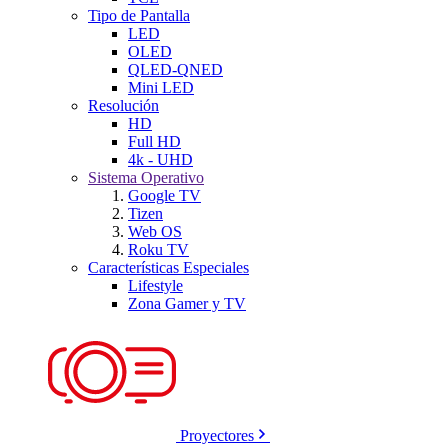
Tipo de Pantalla
LED
OLED
QLED-QNED
Mini LED
Resolución
HD
Full HD
4k - UHD
Sistema Operativo
Google TV
Tizen
Web OS
Roku TV
Características Especiales
Lifestyle
Zona Gamer y TV
Proyectores