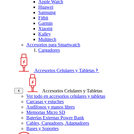
Apple Watch
Huawei
Samsung
Fitbit
Garmin
Xiaomi
Kalley
Multitech
Accesorios para Smartwatch
Cargadores
Accesorios Celulares y Tabletas
Accesorios Celulares y Tabletas
Ver todo en accesorios celulares y tabletas
Carcasas y estuches
Audífonos y manos libres
Memorias Micro SD
Baterías Externas Power Bank
Cables, Cargadores, Adaptadores
Bases y Soportes