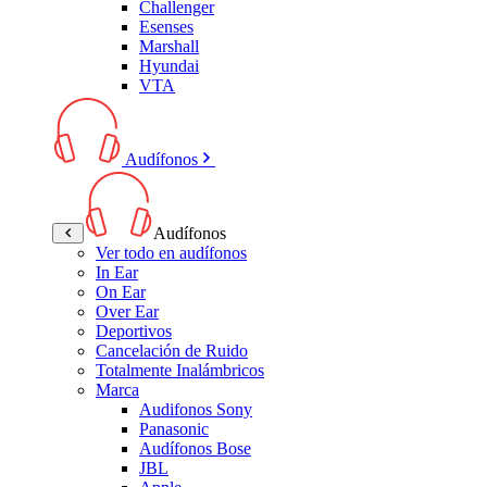
Challenger
Esenses
Marshall
Hyundai
VTA
Audífonos
Audífonos
Ver todo en audífonos
In Ear
On Ear
Over Ear
Deportivos
Cancelación de Ruido
Totalmente Inalámbricos
Marca
Audifonos Sony
Panasonic
Audífonos Bose
JBL