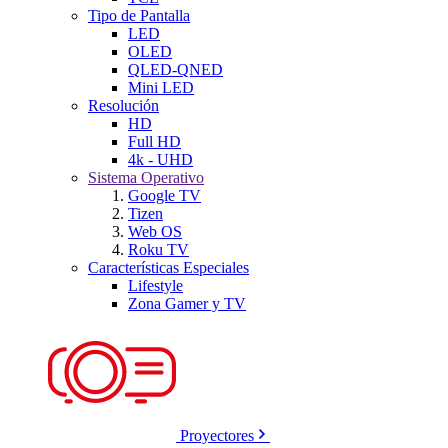
Tipo de Pantalla
LED
OLED
QLED-QNED
Mini LED
Resolución
HD
Full HD
4k - UHD
Sistema Operativo
Google TV
Tizen
Web OS
Roku TV
Características Especiales
Lifestyle
Zona Gamer y TV
Proyectores