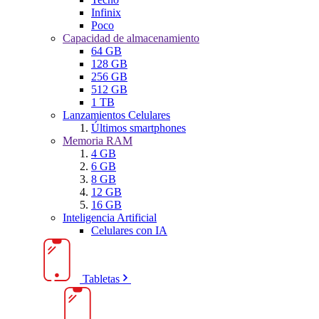
Infinix
Poco
Capacidad de almacenamiento
64 GB
128 GB
256 GB
512 GB
1 TB
Lanzamientos Celulares
Últimos smartphones
Memoria RAM
4 GB
6 GB
8 GB
12 GB
16 GB
Inteligencia Artificial
Celulares con IA
Tabletas