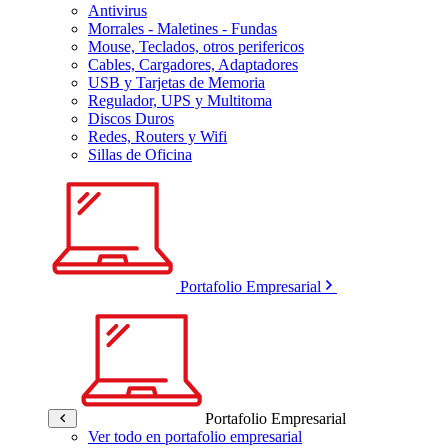
Antivirus
Morrales - Maletines - Fundas
Mouse, Teclados, otros perifericos
Cables, Cargadores, Adaptadores
USB y Tarjetas de Memoria
Regulador, UPS y Multitoma
Discos Duros
Redes, Routers y Wifi
Sillas de Oficina
Portafolio Empresarial
Portafolio Empresarial
Ver todo en portafolio empresarial