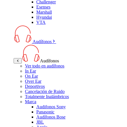
Challenger
Esenses
Marshall
Hyundai
VTA
Audífonos
Audífonos
Ver todo en audífonos
In Ear
On Ear
Over Ear
Deportivos
Cancelación de Ruido
Totalmente Inalámbricos
Marca
Audifonos Sony
Panasonic
Audífonos Bose
JBL