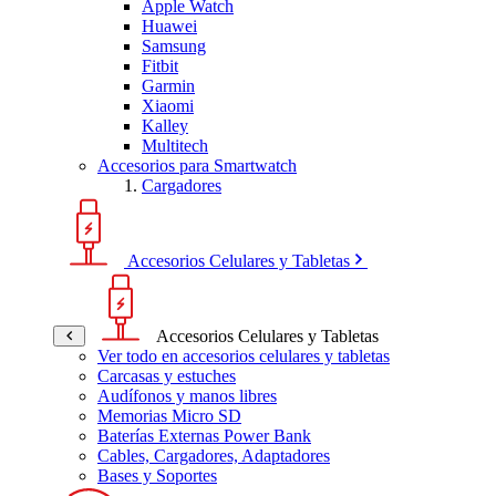
Apple Watch
Huawei
Samsung
Fitbit
Garmin
Xiaomi
Kalley
Multitech
Accesorios para Smartwatch
Cargadores
Accesorios Celulares y Tabletas
Accesorios Celulares y Tabletas
Ver todo en accesorios celulares y tabletas
Carcasas y estuches
Audífonos y manos libres
Memorias Micro SD
Baterías Externas Power Bank
Cables, Cargadores, Adaptadores
Bases y Soportes