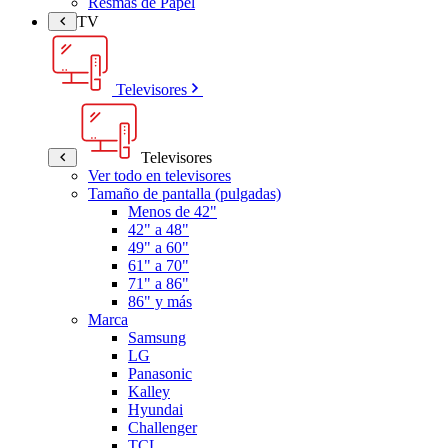
Resmas de Papel
TV
Televisores
Televisores
Ver todo en televisores
Tamaño de pantalla (pulgadas)
Menos de 42"
42" a 48"
49" a 60"
61" a 70"
71" a 86"
86" y más
Marca
Samsung
LG
Panasonic
Kalley
Hyundai
Challenger
TCL