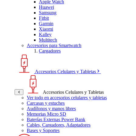
Apple Watch
Huawei
Samsung
Fitbit
Garmin
Xiaomi
Kalley
Multitech
Accesorios para Smartwatch
Cargadores
Accesorios Celulares y Tabletas
Accesorios Celulares y Tabletas
Ver todo en accesorios celulares y tabletas
Carcasas y estuches
Audífonos y manos libres
Memorias Micro SD
Baterías Externas Power Bank
Cables, Cargadores, Adaptadores
Bases y Soportes