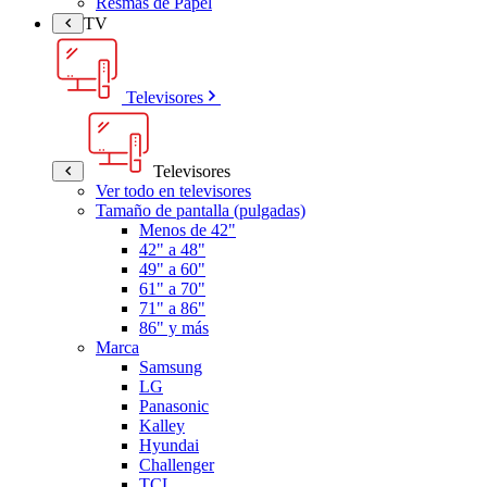
Resmas de Papel
TV
Televisores
Televisores
Ver todo en televisores
Tamaño de pantalla (pulgadas)
Menos de 42"
42" a 48"
49" a 60"
61" a 70"
71" a 86"
86" y más
Marca
Samsung
LG
Panasonic
Kalley
Hyundai
Challenger
TCL