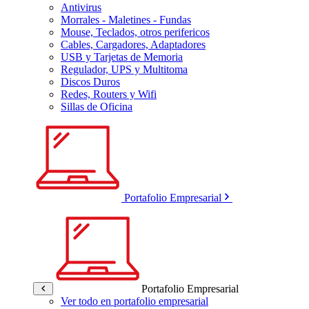
Antivirus
Morrales - Maletines - Fundas
Mouse, Teclados, otros perifericos
Cables, Cargadores, Adaptadores
USB y Tarjetas de Memoria
Regulador, UPS y Multitoma
Discos Duros
Redes, Routers y Wifi
Sillas de Oficina
Portafolio Empresarial
Portafolio Empresarial
Ver todo en portafolio empresarial