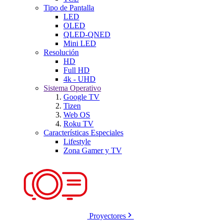
Tipo de Pantalla
LED
OLED
QLED-QNED
Mini LED
Resolución
HD
Full HD
4k - UHD
Sistema Operativo
Google TV
Tizen
Web OS
Roku TV
Características Especiales
Lifestyle
Zona Gamer y TV
Proyectores