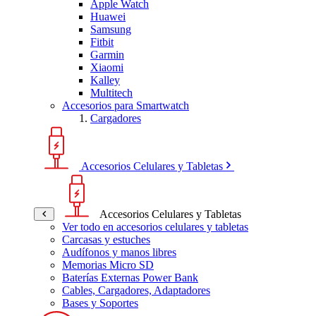
Apple Watch
Huawei
Samsung
Fitbit
Garmin
Xiaomi
Kalley
Multitech
Accesorios para Smartwatch
Cargadores
Accesorios Celulares y Tabletas
Accesorios Celulares y Tabletas
Ver todo en accesorios celulares y tabletas
Carcasas y estuches
Audífonos y manos libres
Memorias Micro SD
Baterías Externas Power Bank
Cables, Cargadores, Adaptadores
Bases y Soportes