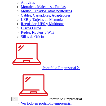
Antivirus
Morrales - Maletines - Fundas
Mouse, Teclados, otros perifericos
Cables, Cargadores, Adaptadores
USB y Tarjetas de Memoria
Regulador, UPS y Multitoma
Discos Duros
Redes, Routers y Wifi
Sillas de Oficina
Portafolio Empresarial
Portafolio Empresarial
Ver todo en portafolio empresarial