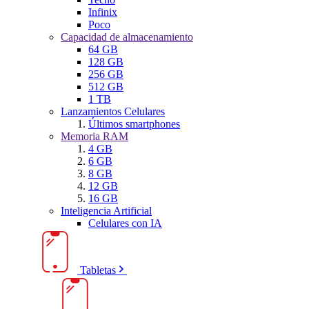
Infinix
Poco
Capacidad de almacenamiento
64 GB
128 GB
256 GB
512 GB
1 TB
Lanzamientos Celulares
Últimos smartphones
Memoria RAM
4 GB
6 GB
8 GB
12 GB
16 GB
Inteligencia Artificial
Celulares con IA
Tabletas