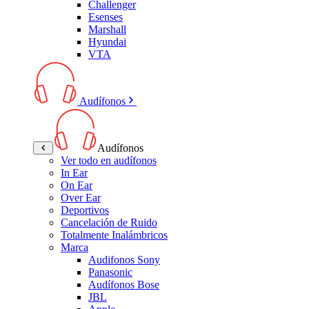
Challenger
Esenses
Marshall
Hyundai
VTA
Audífonos
Audífonos
Ver todo en audífonos
In Ear
On Ear
Over Ear
Deportivos
Cancelación de Ruido
Totalmente Inalámbricos
Marca
Audifonos Sony
Panasonic
Audífonos Bose
JBL