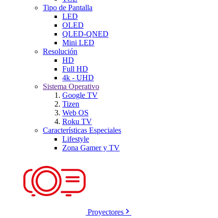
Tipo de Pantalla
LED
OLED
QLED-QNED
Mini LED
Resolución
HD
Full HD
4k - UHD
Sistema Operativo
Google TV
Tizen
Web OS
Roku TV
Características Especiales
Lifestyle
Zona Gamer y TV
Proyectores