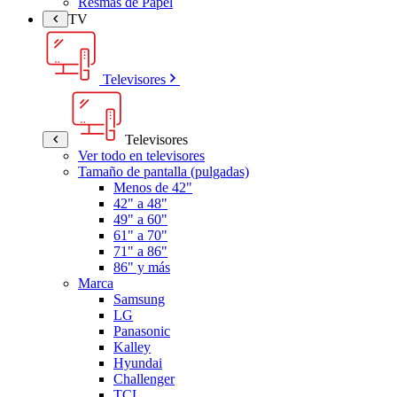
Resmas de Papel
TV
Televisores
Televisores
Ver todo en televisores
Tamaño de pantalla (pulgadas)
Menos de 42"
42" a 48"
49" a 60"
61" a 70"
71" a 86"
86" y más
Marca
Samsung
LG
Panasonic
Kalley
Hyundai
Challenger
TCL