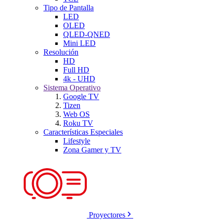
Tipo de Pantalla
LED
OLED
QLED-QNED
Mini LED
Resolución
HD
Full HD
4k - UHD
Sistema Operativo
Google TV
Tizen
Web OS
Roku TV
Características Especiales
Lifestyle
Zona Gamer y TV
Proyectores