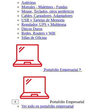
Antivirus
Morrales - Maletines - Fundas
Mouse, Teclados, otros perifericos
Cables, Cargadores, Adaptadores
USB y Tarjetas de Memoria
Regulador, UPS y Multitoma
Discos Duros
Redes, Routers y Wifi
Sillas de Oficina
Portafolio Empresarial
Portafolio Empresarial
Ver todo en portafolio empresarial