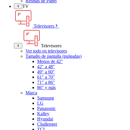
Resmas de Papel
TV
Televisores
Televisores
Ver todo en televisores
Tamaño de pantalla (pulgadas)
Menos de 42"
42" a 48"
49" a 60"
61" a 70"
71" a 86"
86" y más
Marca
Samsung
LG
Panasonic
Kalley
Hyundai
Challenger
TCL