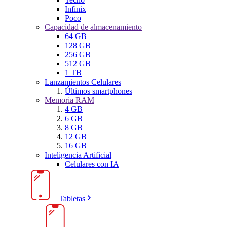
Infinix
Poco
Capacidad de almacenamiento
64 GB
128 GB
256 GB
512 GB
1 TB
Lanzamientos Celulares
Últimos smartphones
Memoria RAM
4 GB
6 GB
8 GB
12 GB
16 GB
Inteligencia Artificial
Celulares con IA
Tabletas