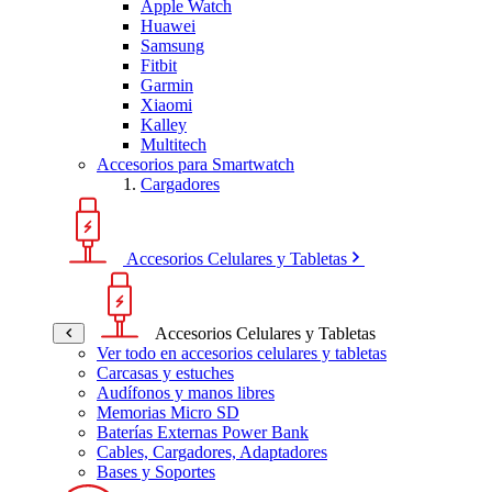
Apple Watch
Huawei
Samsung
Fitbit
Garmin
Xiaomi
Kalley
Multitech
Accesorios para Smartwatch
Cargadores
Accesorios Celulares y Tabletas
Accesorios Celulares y Tabletas
Ver todo en accesorios celulares y tabletas
Carcasas y estuches
Audífonos y manos libres
Memorias Micro SD
Baterías Externas Power Bank
Cables, Cargadores, Adaptadores
Bases y Soportes