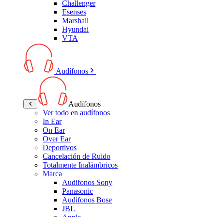
Challenger
Esenses
Marshall
Hyundai
VTA
Audífonos
Audífonos
Ver todo en audífonos
In Ear
On Ear
Over Ear
Deportivos
Cancelación de Ruido
Totalmente Inalámbricos
Marca
Audifonos Sony
Panasonic
Audífonos Bose
JBL