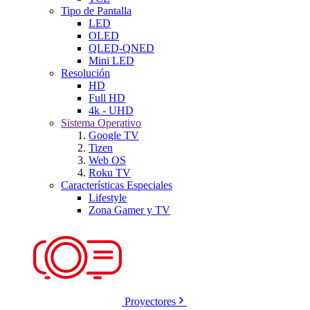
Tipo de Pantalla
LED
OLED
QLED-QNED
Mini LED
Resolución
HD
Full HD
4k - UHD
Sistema Operativo
Google TV
Tizen
Web OS
Roku TV
Características Especiales
Lifestyle
Zona Gamer y TV
Proyectores