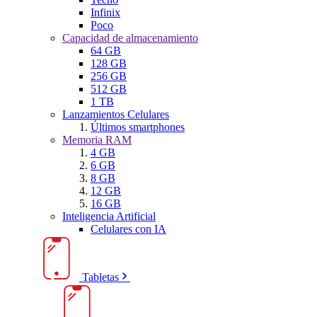
Infinix
Poco
Capacidad de almacenamiento
64 GB
128 GB
256 GB
512 GB
1 TB
Lanzamientos Celulares
Últimos smartphones
Memoria RAM
4 GB
6 GB
8 GB
12 GB
16 GB
Inteligencia Artificial
Celulares con IA
Tabletas