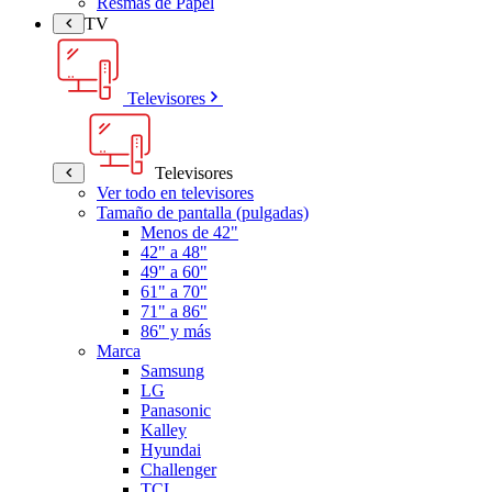
Resmas de Papel
TV
Televisores
Televisores
Ver todo en televisores
Tamaño de pantalla (pulgadas)
Menos de 42"
42" a 48"
49" a 60"
61" a 70"
71" a 86"
86" y más
Marca
Samsung
LG
Panasonic
Kalley
Hyundai
Challenger
TCL