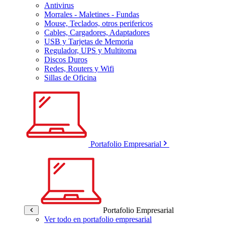
Antivirus
Morrales - Maletines - Fundas
Mouse, Teclados, otros perifericos
Cables, Cargadores, Adaptadores
USB y Tarjetas de Memoria
Regulador, UPS y Multitoma
Discos Duros
Redes, Routers y Wifi
Sillas de Oficina
Portafolio Empresarial
Portafolio Empresarial
Ver todo en portafolio empresarial