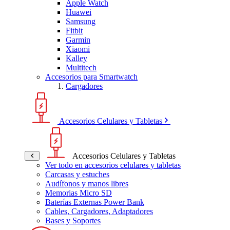
Apple Watch
Huawei
Samsung
Fitbit
Garmin
Xiaomi
Kalley
Multitech
Accesorios para Smartwatch
Cargadores
Accesorios Celulares y Tabletas
Accesorios Celulares y Tabletas
Ver todo en accesorios celulares y tabletas
Carcasas y estuches
Audífonos y manos libres
Memorias Micro SD
Baterías Externas Power Bank
Cables, Cargadores, Adaptadores
Bases y Soportes