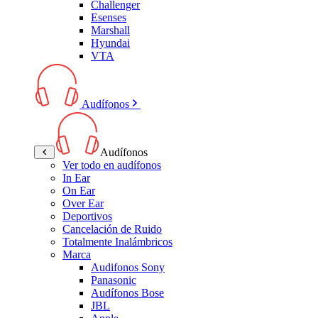
Challenger
Esenses
Marshall
Hyundai
VTA
Audífonos
Audífonos
Ver todo en audífonos
In Ear
On Ear
Over Ear
Deportivos
Cancelación de Ruido
Totalmente Inalámbricos
Marca
Audifonos Sony
Panasonic
Audífonos Bose
JBL