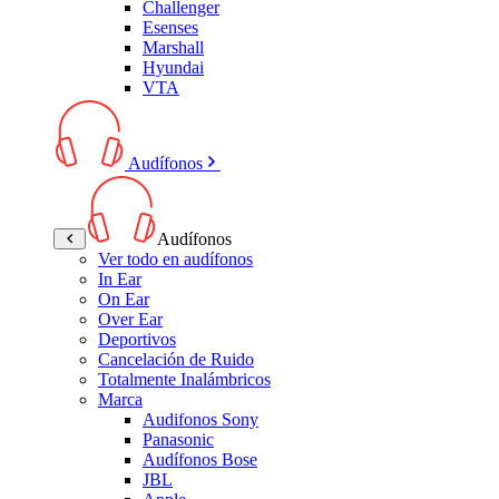
Challenger
Esenses
Marshall
Hyundai
VTA
Audífonos
Audífonos
Ver todo en audífonos
In Ear
On Ear
Over Ear
Deportivos
Cancelación de Ruido
Totalmente Inalámbricos
Marca
Audifonos Sony
Panasonic
Audífonos Bose
JBL