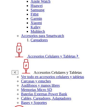
Apple Watch
Huawei
Samsung
Fitbit
Garmin
Xiaomi
Kalley
Multitech
Accesorios para Smartwatch
Cargadores
Accesorios Celulares y Tabletas
Accesorios Celulares y Tabletas
Ver todo en accesorios celulares y tabletas
Carcasas y estuches
Audífonos y manos libres
Memorias Micro SD
Baterías Externas Power Bank
Cables, Cargadores, Adaptadores
Bases y Soportes