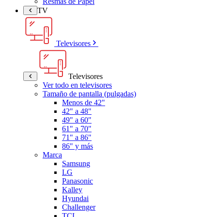
Resmas de Papel
TV
Televisores
Televisores
Ver todo en televisores
Tamaño de pantalla (pulgadas)
Menos de 42"
42" a 48"
49" a 60"
61" a 70"
71" a 86"
86" y más
Marca
Samsung
LG
Panasonic
Kalley
Hyundai
Challenger
TCL