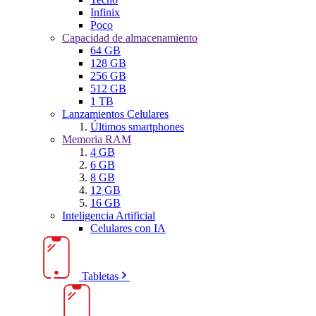
Infinix
Poco
Capacidad de almacenamiento
64 GB
128 GB
256 GB
512 GB
1 TB
Lanzamientos Celulares
Últimos smartphones
Memoria RAM
4 GB
6 GB
8 GB
12 GB
16 GB
Inteligencia Artificial
Celulares con IA
Tabletas