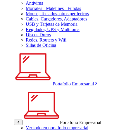
Antivirus
Morrales - Maletines - Fundas
Mouse, Teclados, otros perifericos
Cables, Cargadores, Adaptadores
USB y Tarjetas de Memoria
Regulador, UPS y Multitoma
Discos Duros
Redes, Routers y Wifi
Sillas de Oficina
Portafolio Empresarial
Portafolio Empresarial
Ver todo en portafolio empresarial