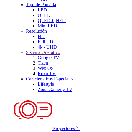
Tipo de Pantalla
LED
OLED
QLED-QNED
Mini LED
Resolución
HD
Full HD
4k - UHD
Sistema Operativo
Google TV
Tizen
Web OS
Roku TV
Características Especiales
Lifestyle
Zona Gamer y TV
Proyectores