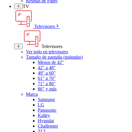
Resmas de Papel
TV
Televisores
Televisores
Ver todo en televisores
Tamaño de pantalla (pulgadas)
Menos de 42"
42" a 48"
49" a 60"
61" a 70"
71" a 86"
86" y más
Marca
Samsung
LG
Panasonic
Kalley
Hyundai
Challenger
TCL