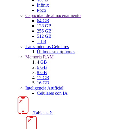
Infinix
Poco
Capacidad de almacenamiento
64 GB
128 GB
256 GB
512 GB
1 TB
Lanzamientos Celulares
Últimos smartphones
Memoria RAM
4 GB
6 GB
8 GB
12 GB
16 GB
Inteligencia Artificial
Celulares con IA
Tabletas