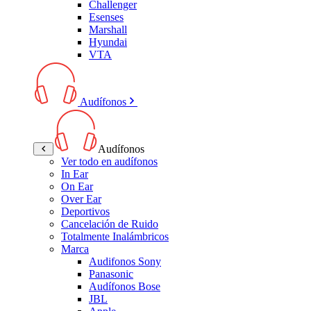
Challenger
Esenses
Marshall
Hyundai
VTA
Audífonos
Audífonos
Ver todo en audífonos
In Ear
On Ear
Over Ear
Deportivos
Cancelación de Ruido
Totalmente Inalámbricos
Marca
Audifonos Sony
Panasonic
Audífonos Bose
JBL