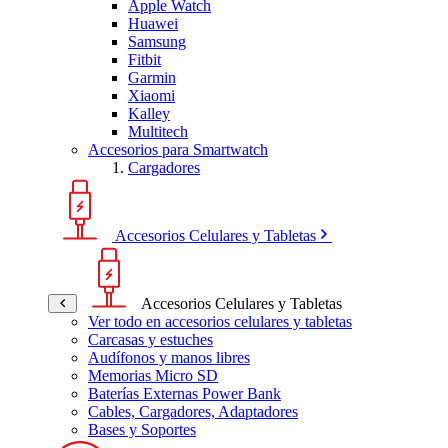
Apple Watch
Huawei
Samsung
Fitbit
Garmin
Xiaomi
Kalley
Multitech
Accesorios para Smartwatch
Cargadores
Accesorios Celulares y Tabletas
Accesorios Celulares y Tabletas
Ver todo en accesorios celulares y tabletas
Carcasas y estuches
Audífonos y manos libres
Memorias Micro SD
Baterías Externas Power Bank
Cables, Cargadores, Adaptadores
Bases y Soportes