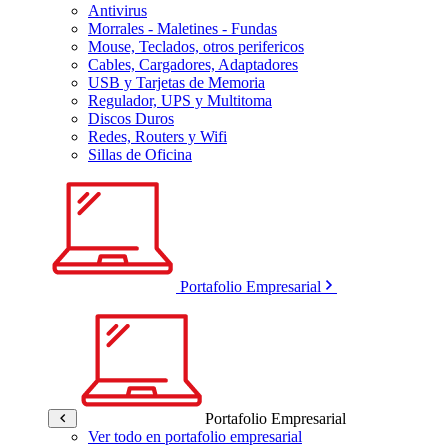
Antivirus
Morrales - Maletines - Fundas
Mouse, Teclados, otros perifericos
Cables, Cargadores, Adaptadores
USB y Tarjetas de Memoria
Regulador, UPS y Multitoma
Discos Duros
Redes, Routers y Wifi
Sillas de Oficina
Portafolio Empresarial
Portafolio Empresarial
Ver todo en portafolio empresarial