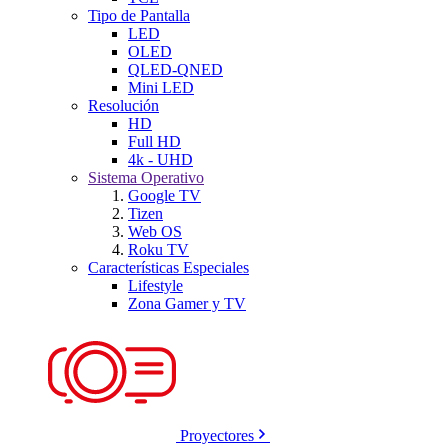
Tipo de Pantalla
LED
OLED
QLED-QNED
Mini LED
Resolución
HD
Full HD
4k - UHD
Sistema Operativo
Google TV
Tizen
Web OS
Roku TV
Características Especiales
Lifestyle
Zona Gamer y TV
Proyectores