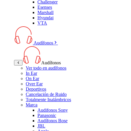
Challenger
Esenses
Marshall
Hyundai
VTA
Audífonos
Audífonos
Ver todo en audífonos
In Ear
On Ear
Over Ear
Deportivos
Cancelación de Ruido
Totalmente Inalámbricos
Marca
Audifonos Sony
Panasonic
Audífonos Bose
JBL