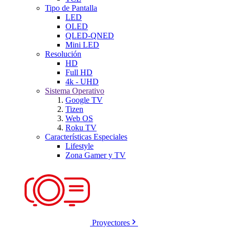
Tipo de Pantalla
LED
OLED
QLED-QNED
Mini LED
Resolución
HD
Full HD
4k - UHD
Sistema Operativo
Google TV
Tizen
Web OS
Roku TV
Características Especiales
Lifestyle
Zona Gamer y TV
Proyectores