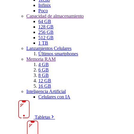
Infinix
Poco
Capacidad de almacenamiento
64 GB
128 GB
256 GB
512 GB
1 TB
Lanzamientos Celulares
Últimos smartphones
Memoria RAM
4 GB
6 GB
8 GB
12 GB
16 GB
Inteligencia Artificial
Celulares con IA
Tabletas