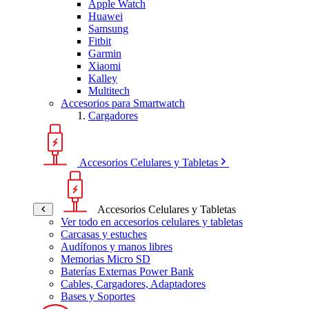
Apple Watch
Huawei
Samsung
Fitbit
Garmin
Xiaomi
Kalley
Multitech
Accesorios para Smartwatch
Cargadores
Accesorios Celulares y Tabletas
Accesorios Celulares y Tabletas
Ver todo en accesorios celulares y tabletas
Carcasas y estuches
Audífonos y manos libres
Memorias Micro SD
Baterías Externas Power Bank
Cables, Cargadores, Adaptadores
Bases y Soportes