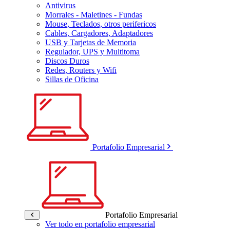
Antivirus
Morrales - Maletines - Fundas
Mouse, Teclados, otros perifericos
Cables, Cargadores, Adaptadores
USB y Tarjetas de Memoria
Regulador, UPS y Multitoma
Discos Duros
Redes, Routers y Wifi
Sillas de Oficina
Portafolio Empresarial
Portafolio Empresarial
Ver todo en portafolio empresarial