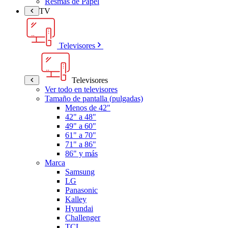
Resmas de Papel
TV
Televisores
Televisores
Ver todo en televisores
Tamaño de pantalla (pulgadas)
Menos de 42"
42" a 48"
49" a 60"
61" a 70"
71" a 86"
86" y más
Marca
Samsung
LG
Panasonic
Kalley
Hyundai
Challenger
TCL