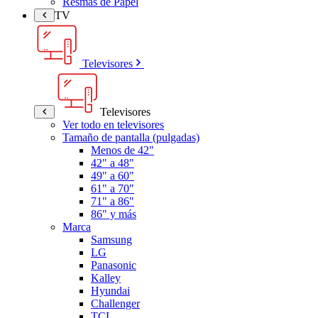
Resmas de Papel
TV
Televisores
Televisores
Ver todo en televisores
Tamaño de pantalla (pulgadas)
Menos de 42"
42" a 48"
49" a 60"
61" a 70"
71" a 86"
86" y más
Marca
Samsung
LG
Panasonic
Kalley
Hyundai
Challenger
TCL