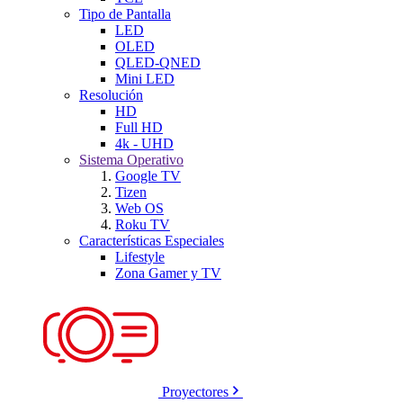
Tipo de Pantalla
LED
OLED
QLED-QNED
Mini LED
Resolución
HD
Full HD
4k - UHD
Sistema Operativo
Google TV
Tizen
Web OS
Roku TV
Características Especiales
Lifestyle
Zona Gamer y TV
Proyectores