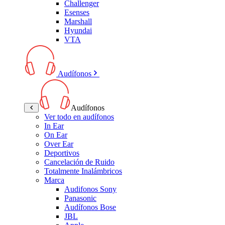
Challenger
Esenses
Marshall
Hyundai
VTA
Audífonos
Audífonos
Ver todo en audífonos
In Ear
On Ear
Over Ear
Deportivos
Cancelación de Ruido
Totalmente Inalámbricos
Marca
Audifonos Sony
Panasonic
Audífonos Bose
JBL