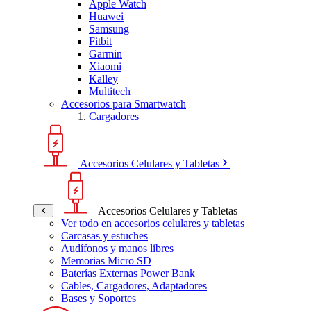
Apple Watch
Huawei
Samsung
Fitbit
Garmin
Xiaomi
Kalley
Multitech
Accesorios para Smartwatch
Cargadores
Accesorios Celulares y Tabletas
Accesorios Celulares y Tabletas
Ver todo en accesorios celulares y tabletas
Carcasas y estuches
Audífonos y manos libres
Memorias Micro SD
Baterías Externas Power Bank
Cables, Cargadores, Adaptadores
Bases y Soportes