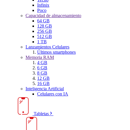
Infinix
Poco
Capacidad de almacenamiento
64 GB
128 GB
256 GB
512 GB
1 TB
Lanzamientos Celulares
Últimos smartphones
Memoria RAM
4 GB
6 GB
8 GB
12 GB
16 GB
Inteligencia Artificial
Celulares con IA
Tabletas