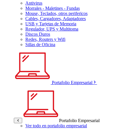
Antivirus
Morrales - Maletines - Fundas
Mouse, Teclados, otros perifericos
Cables, Cargadores, Adaptadores
USB y Tarjetas de Memoria
Regulador, UPS y Multitoma
Discos Duros
Redes, Routers y Wifi
Sillas de Oficina
Portafolio Empresarial
Portafolio Empresarial
Ver todo en portafolio empresarial