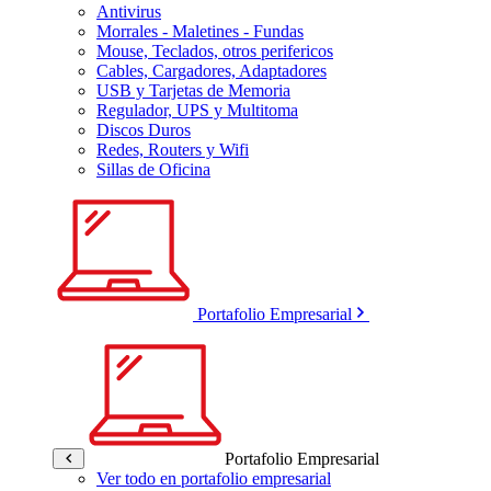
Antivirus
Morrales - Maletines - Fundas
Mouse, Teclados, otros perifericos
Cables, Cargadores, Adaptadores
USB y Tarjetas de Memoria
Regulador, UPS y Multitoma
Discos Duros
Redes, Routers y Wifi
Sillas de Oficina
Portafolio Empresarial
Portafolio Empresarial
Ver todo en portafolio empresarial