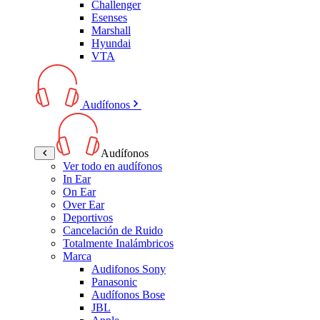
Challenger
Esenses
Marshall
Hyundai
VTA
Audífonos
Audífonos
Ver todo en audífonos
In Ear
On Ear
Over Ear
Deportivos
Cancelación de Ruido
Totalmente Inalámbricos
Marca
Audifonos Sony
Panasonic
Audífonos Bose
JBL