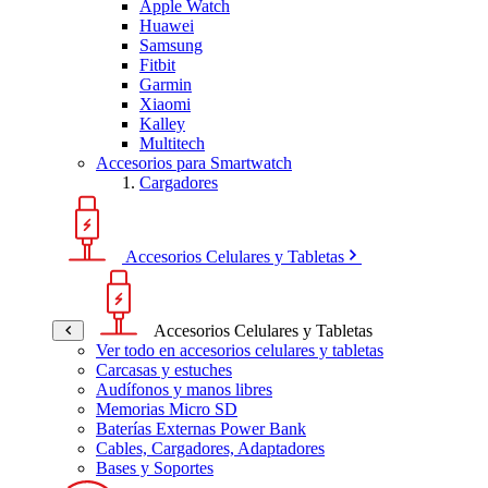
Apple Watch
Huawei
Samsung
Fitbit
Garmin
Xiaomi
Kalley
Multitech
Accesorios para Smartwatch
Cargadores
Accesorios Celulares y Tabletas
Accesorios Celulares y Tabletas
Ver todo en accesorios celulares y tabletas
Carcasas y estuches
Audífonos y manos libres
Memorias Micro SD
Baterías Externas Power Bank
Cables, Cargadores, Adaptadores
Bases y Soportes