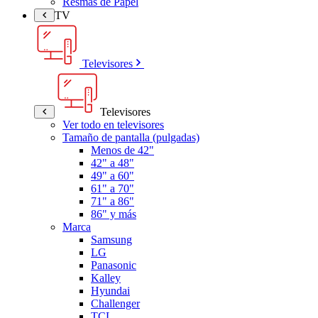
Resmas de Papel
TV
Televisores
Televisores
Ver todo en televisores
Tamaño de pantalla (pulgadas)
Menos de 42"
42" a 48"
49" a 60"
61" a 70"
71" a 86"
86" y más
Marca
Samsung
LG
Panasonic
Kalley
Hyundai
Challenger
TCL