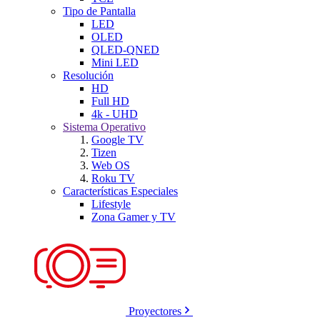
Tipo de Pantalla
LED
OLED
QLED-QNED
Mini LED
Resolución
HD
Full HD
4k - UHD
Sistema Operativo
Google TV
Tizen
Web OS
Roku TV
Características Especiales
Lifestyle
Zona Gamer y TV
Proyectores