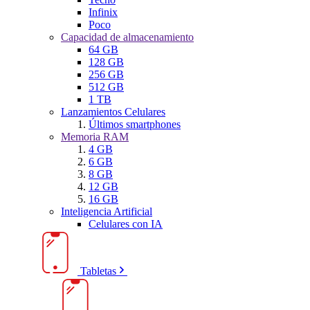
Infinix
Poco
Capacidad de almacenamiento
64 GB
128 GB
256 GB
512 GB
1 TB
Lanzamientos Celulares
Últimos smartphones
Memoria RAM
4 GB
6 GB
8 GB
12 GB
16 GB
Inteligencia Artificial
Celulares con IA
Tabletas