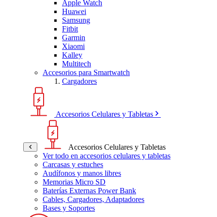
Apple Watch
Huawei
Samsung
Fitbit
Garmin
Xiaomi
Kalley
Multitech
Accesorios para Smartwatch
Cargadores
Accesorios Celulares y Tabletas
Accesorios Celulares y Tabletas
Ver todo en accesorios celulares y tabletas
Carcasas y estuches
Audífonos y manos libres
Memorias Micro SD
Baterías Externas Power Bank
Cables, Cargadores, Adaptadores
Bases y Soportes