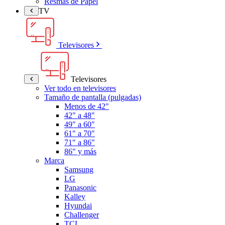
Resmas de Papel
TV
Televisores
Televisores
Ver todo en televisores
Tamaño de pantalla (pulgadas)
Menos de 42"
42" a 48"
49" a 60"
61" a 70"
71" a 86"
86" y más
Marca
Samsung
LG
Panasonic
Kalley
Hyundai
Challenger
TCL