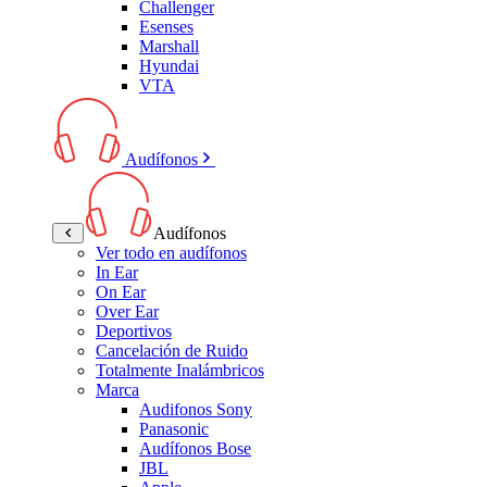
Challenger
Esenses
Marshall
Hyundai
VTA
Audífonos
Audífonos
Ver todo en audífonos
In Ear
On Ear
Over Ear
Deportivos
Cancelación de Ruido
Totalmente Inalámbricos
Marca
Audifonos Sony
Panasonic
Audífonos Bose
JBL