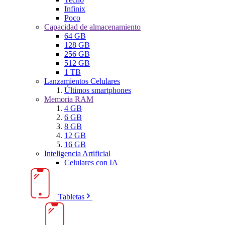
Infinix
Poco
Capacidad de almacenamiento
64 GB
128 GB
256 GB
512 GB
1 TB
Lanzamientos Celulares
Últimos smartphones
Memoria RAM
4 GB
6 GB
8 GB
12 GB
16 GB
Inteligencia Artificial
Celulares con IA
Tabletas