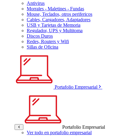
Antivirus
Morrales - Maletines - Fundas
Mouse, Teclados, otros perifericos
Cables, Cargadores, Adaptadores
USB y Tarjetas de Memoria
Regulador, UPS y Multitoma
Discos Duros
Redes, Routers y Wifi
Sillas de Oficina
Portafolio Empresarial
Portafolio Empresarial
Ver todo en portafolio empresarial