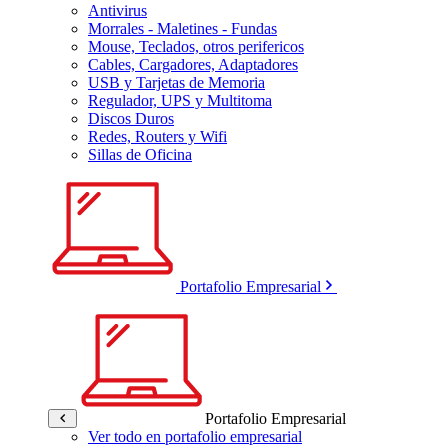
Antivirus
Morrales - Maletines - Fundas
Mouse, Teclados, otros perifericos
Cables, Cargadores, Adaptadores
USB y Tarjetas de Memoria
Regulador, UPS y Multitoma
Discos Duros
Redes, Routers y Wifi
Sillas de Oficina
Portafolio Empresarial
Portafolio Empresarial
Ver todo en portafolio empresarial