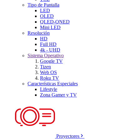
Tipo de Pantalla
LED
OLED
QLED-QNED
Mini LED
Resolución
HD
Full HD
4k - UHD
Sistema Operativo
Google TV
Tizen
Web OS
Roku TV
Características Especiales
Lifestyle
Zona Gamer y TV
Proyectores