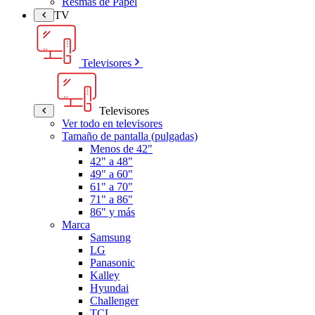
Resmas de Papel
TV
Televisores
Televisores
Ver todo en televisores
Tamaño de pantalla (pulgadas)
Menos de 42"
42" a 48"
49" a 60"
61" a 70"
71" a 86"
86" y más
Marca
Samsung
LG
Panasonic
Kalley
Hyundai
Challenger
TCL