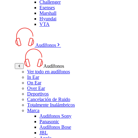
Challenger
Esenses
Marshall
Hyundai
VTA
Audífonos
Audífonos
Ver todo en audífonos
In Ear
On Ear
Over Ear
Deportivos
Cancelación de Ruido
Totalmente Inalámbricos
Marca
Audifonos Sony
Panasonic
Audífonos Bose
JBL