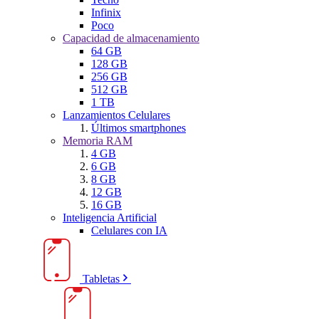
Infinix
Poco
Capacidad de almacenamiento
64 GB
128 GB
256 GB
512 GB
1 TB
Lanzamientos Celulares
Últimos smartphones
Memoria RAM
4 GB
6 GB
8 GB
12 GB
16 GB
Inteligencia Artificial
Celulares con IA
Tabletas