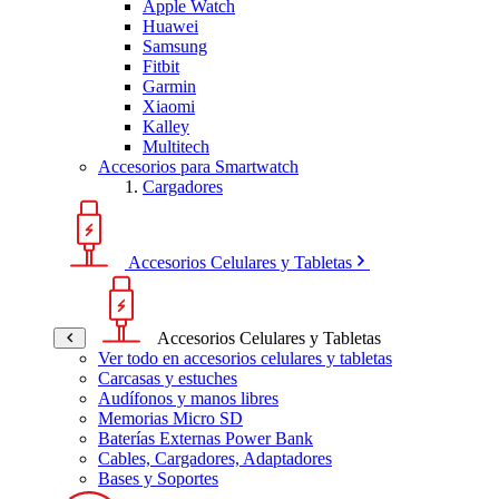
Apple Watch
Huawei
Samsung
Fitbit
Garmin
Xiaomi
Kalley
Multitech
Accesorios para Smartwatch
Cargadores
Accesorios Celulares y Tabletas
Accesorios Celulares y Tabletas
Ver todo en accesorios celulares y tabletas
Carcasas y estuches
Audífonos y manos libres
Memorias Micro SD
Baterías Externas Power Bank
Cables, Cargadores, Adaptadores
Bases y Soportes