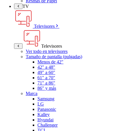
Resmas de Papel
TV
Televisores
Televisores
Ver todo en televisores
Tamaño de pantalla (pulgadas)
Menos de 42"
42" a 48"
49" a 60"
61" a 70"
71" a 86"
86" y más
Marca
Samsung
LG
Panasonic
Kalley
Hyundai
Challenger
TCL