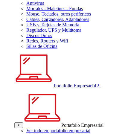
Antivirus
Morrales - Maletines - Fundas
Mouse, Teclados, otros perifericos
Cables, Cargadores, Adaptadores
USB y Tarjetas de Memoria
Regulador, UPS y Multitoma
Discos Duros
Redes, Routers y Wifi
Sillas de Oficina
Portafolio Empresarial
Portafolio Empresarial
Ver todo en portafolio empresarial