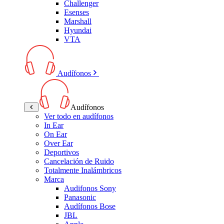
Challenger
Esenses
Marshall
Hyundai
VTA
Audífonos
Audífonos
Ver todo en audífonos
In Ear
On Ear
Over Ear
Deportivos
Cancelación de Ruido
Totalmente Inalámbricos
Marca
Audifonos Sony
Panasonic
Audífonos Bose
JBL