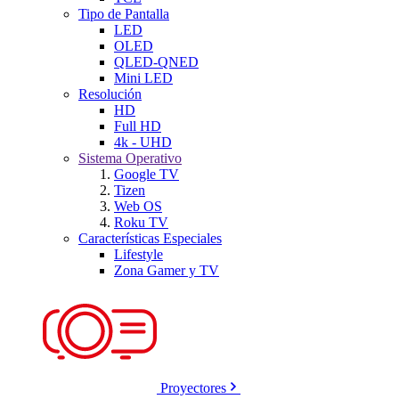
Tipo de Pantalla
LED
OLED
QLED-QNED
Mini LED
Resolución
HD
Full HD
4k - UHD
Sistema Operativo
Google TV
Tizen
Web OS
Roku TV
Características Especiales
Lifestyle
Zona Gamer y TV
Proyectores