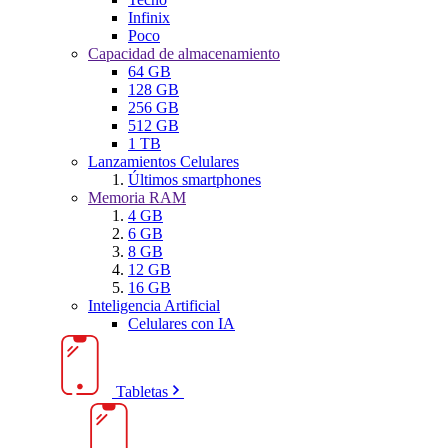
Infinix
Poco
Capacidad de almacenamiento
64 GB
128 GB
256 GB
512 GB
1 TB
Lanzamientos Celulares
Últimos smartphones
Memoria RAM
4 GB
6 GB
8 GB
12 GB
16 GB
Inteligencia Artificial
Celulares con IA
Tabletas