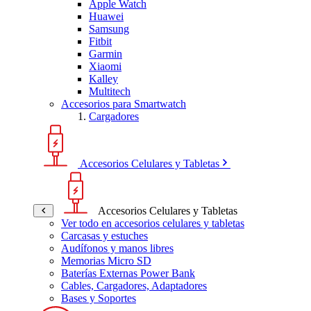
Apple Watch
Huawei
Samsung
Fitbit
Garmin
Xiaomi
Kalley
Multitech
Accesorios para Smartwatch
Cargadores
Accesorios Celulares y Tabletas
Accesorios Celulares y Tabletas
Ver todo en accesorios celulares y tabletas
Carcasas y estuches
Audífonos y manos libres
Memorias Micro SD
Baterías Externas Power Bank
Cables, Cargadores, Adaptadores
Bases y Soportes