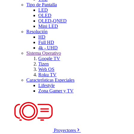
Tipo de Pantalla
LED
OLED
QLED-QNED
Mini LED
Resolución
HD
Full HD
4k - UHD
Sistema Operativo
Google TV
Tizen
Web OS
Roku TV
Características Especiales
Lifestyle
Zona Gamer y TV
Proyectores