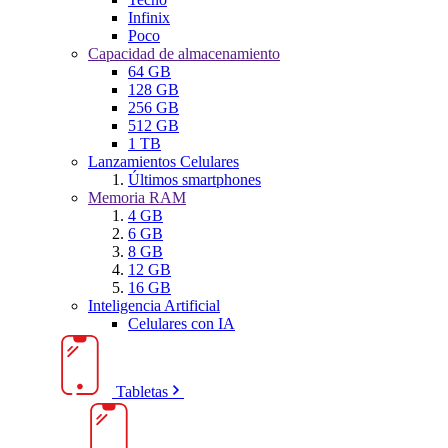
Infinix
Poco
Capacidad de almacenamiento
64 GB
128 GB
256 GB
512 GB
1 TB
Lanzamientos Celulares
Últimos smartphones
Memoria RAM
4 GB
6 GB
8 GB
12 GB
16 GB
Inteligencia Artificial
Celulares con IA
Tabletas