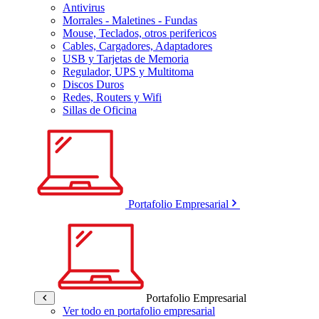
Antivirus
Morrales - Maletines - Fundas
Mouse, Teclados, otros perifericos
Cables, Cargadores, Adaptadores
USB y Tarjetas de Memoria
Regulador, UPS y Multitoma
Discos Duros
Redes, Routers y Wifi
Sillas de Oficina
Portafolio Empresarial
Portafolio Empresarial
Ver todo en portafolio empresarial