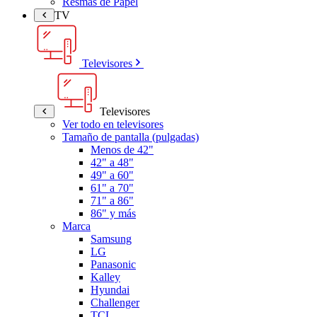
Resmas de Papel
TV
Televisores
Televisores
Ver todo en televisores
Tamaño de pantalla (pulgadas)
Menos de 42"
42" a 48"
49" a 60"
61" a 70"
71" a 86"
86" y más
Marca
Samsung
LG
Panasonic
Kalley
Hyundai
Challenger
TCL