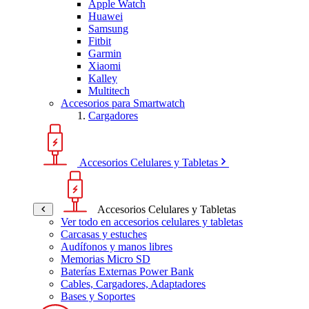
Apple Watch
Huawei
Samsung
Fitbit
Garmin
Xiaomi
Kalley
Multitech
Accesorios para Smartwatch
Cargadores
Accesorios Celulares y Tabletas
Accesorios Celulares y Tabletas
Ver todo en accesorios celulares y tabletas
Carcasas y estuches
Audífonos y manos libres
Memorias Micro SD
Baterías Externas Power Bank
Cables, Cargadores, Adaptadores
Bases y Soportes