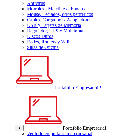
Antivirus
Morrales - Maletines - Fundas
Mouse, Teclados, otros perifericos
Cables, Cargadores, Adaptadores
USB y Tarjetas de Memoria
Regulador, UPS y Multitoma
Discos Duros
Redes, Routers y Wifi
Sillas de Oficina
Portafolio Empresarial
Portafolio Empresarial
Ver todo en portafolio empresarial