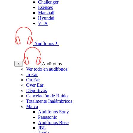
Challenger
Esenses
Marshall
Hyundai
VTA
Audífonos
Audífonos
Ver todo en audífonos
In Ear
On Ear
Over Ear
Deportivos
Cancelación de Ruido
Totalmente Inalámbricos
Marca
Audifonos Sony
Panasonic
Audífonos Bose
JBL