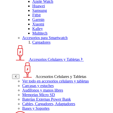
Apple Watch
Huawei
Samsung
Fitbit
Garmin
Xiaomi
Kalley
Multitech
Accesorios para Smartwatch
Cargadores
Accesorios Celulares y Tabletas
Accesorios Celulares y Tabletas
Ver todo en accesorios celulares y tabletas
Carcasas y estuches
Audífonos y manos libres
Memorias Micro SD
Baterías Externas Power Bank
Cables, Cargadores, Adaptadores
Bases y Soportes