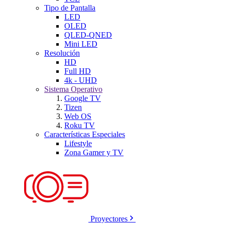
Tipo de Pantalla
LED
OLED
QLED-QNED
Mini LED
Resolución
HD
Full HD
4k - UHD
Sistema Operativo
Google TV
Tizen
Web OS
Roku TV
Características Especiales
Lifestyle
Zona Gamer y TV
Proyectores