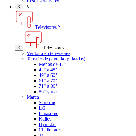
Resmas de Papel
TV
Televisores
Televisores
Ver todo en televisores
Tamaño de pantalla (pulgadas)
Menos de 42"
42" a 48"
49" a 60"
61" a 70"
71" a 86"
86" y más
Marca
Samsung
LG
Panasonic
Kalley
Hyundai
Challenger
TCL