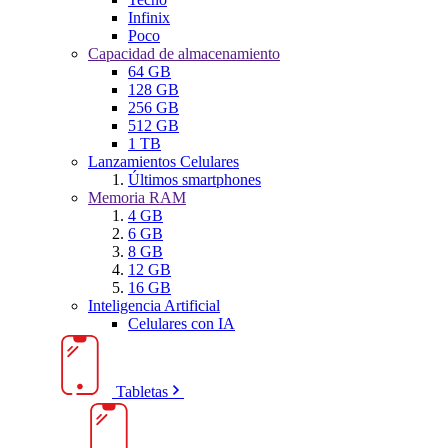
Infinix
Poco
Capacidad de almacenamiento
64 GB
128 GB
256 GB
512 GB
1 TB
Lanzamientos Celulares
Últimos smartphones
Memoria RAM
4 GB
6 GB
8 GB
12 GB
16 GB
Inteligencia Artificial
Celulares con IA
Tabletas