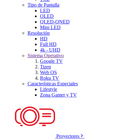
Tipo de Pantalla
LED
OLED
QLED-QNED
Mini LED
Resolución
HD
Full HD
4k - UHD
Sistema Operativo
Google TV
Tizen
Web OS
Roku TV
Características Especiales
Lifestyle
Zona Gamer y TV
Proyectores