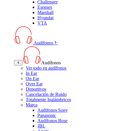
Challenger
Esenses
Marshall
Hyundai
VTA
Audífonos
Audífonos
Ver todo en audífonos
In Ear
On Ear
Over Ear
Deportivos
Cancelación de Ruido
Totalmente Inalámbricos
Marca
Audifonos Sony
Panasonic
Audífonos Bose
JBL