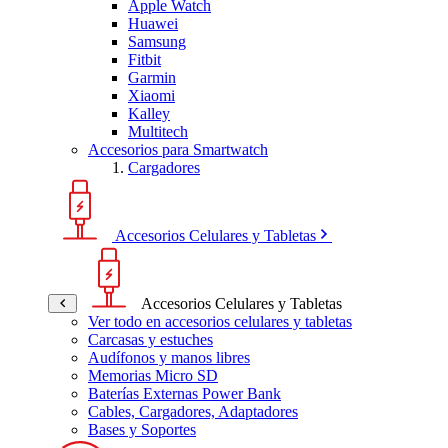
Apple Watch
Huawei
Samsung
Fitbit
Garmin
Xiaomi
Kalley
Multitech
Accesorios para Smartwatch
Cargadores
Accesorios Celulares y Tabletas
Accesorios Celulares y Tabletas
Ver todo en accesorios celulares y tabletas
Carcasas y estuches
Audífonos y manos libres
Memorias Micro SD
Baterías Externas Power Bank
Cables, Cargadores, Adaptadores
Bases y Soportes