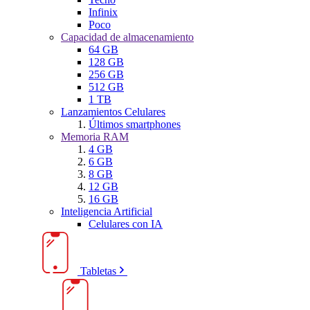
Infinix
Poco
Capacidad de almacenamiento
64 GB
128 GB
256 GB
512 GB
1 TB
Lanzamientos Celulares
Últimos smartphones
Memoria RAM
4 GB
6 GB
8 GB
12 GB
16 GB
Inteligencia Artificial
Celulares con IA
Tabletas