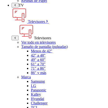
Resmas de Papel
TV
Televisores
Televisores
Ver todo en televisores
Tamaño de pantalla (pulgadas)
Menos de 42"
42" a 48"
49" a 60"
61" a 70"
71" a 86"
86" y más
Marca
Samsung
LG
Panasonic
Kalley
Hyundai
Challenger
TCL