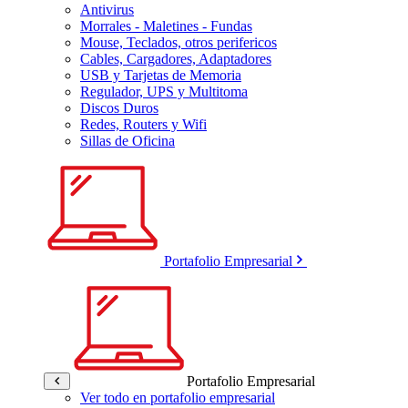
Antivirus
Morrales - Maletines - Fundas
Mouse, Teclados, otros perifericos
Cables, Cargadores, Adaptadores
USB y Tarjetas de Memoria
Regulador, UPS y Multitoma
Discos Duros
Redes, Routers y Wifi
Sillas de Oficina
Portafolio Empresarial
Portafolio Empresarial
Ver todo en portafolio empresarial