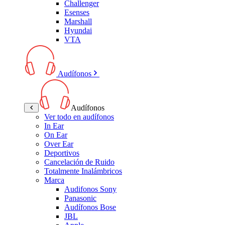
Challenger
Esenses
Marshall
Hyundai
VTA
Audífonos
Audífonos
Ver todo en audífonos
In Ear
On Ear
Over Ear
Deportivos
Cancelación de Ruido
Totalmente Inalámbricos
Marca
Audifonos Sony
Panasonic
Audífonos Bose
JBL