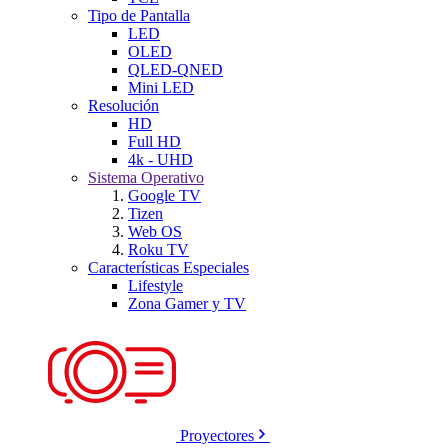
Tipo de Pantalla
LED
OLED
QLED-QNED
Mini LED
Resolución
HD
Full HD
4k - UHD
Sistema Operativo
Google TV
Tizen
Web OS
Roku TV
Características Especiales
Lifestyle
Zona Gamer y TV
Proyectores