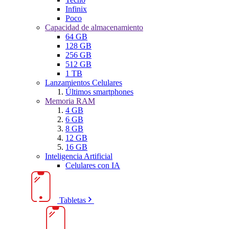
Infinix
Poco
Capacidad de almacenamiento
64 GB
128 GB
256 GB
512 GB
1 TB
Lanzamientos Celulares
Últimos smartphones
Memoria RAM
4 GB
6 GB
8 GB
12 GB
16 GB
Inteligencia Artificial
Celulares con IA
Tabletas