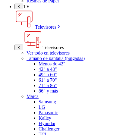
Resmas de Papel
TV
Televisores
Televisores
Ver todo en televisores
Tamaño de pantalla (pulgadas)
Menos de 42"
42" a 48"
49" a 60"
61" a 70"
71" a 86"
86" y más
Marca
Samsung
LG
Panasonic
Kalley
Hyundai
Challenger
TCL