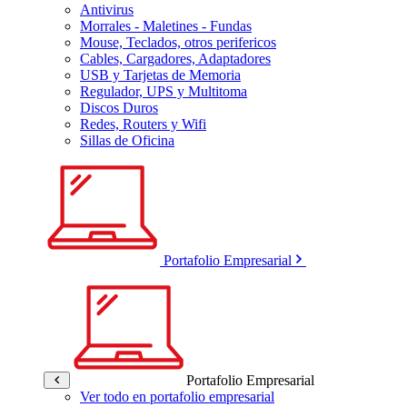
Antivirus
Morrales - Maletines - Fundas
Mouse, Teclados, otros perifericos
Cables, Cargadores, Adaptadores
USB y Tarjetas de Memoria
Regulador, UPS y Multitoma
Discos Duros
Redes, Routers y Wifi
Sillas de Oficina
Portafolio Empresarial
Portafolio Empresarial
Ver todo en portafolio empresarial