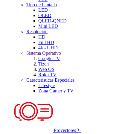
Tipo de Pantalla
LED
OLED
QLED-QNED
Mini LED
Resolución
HD
Full HD
4k - UHD
Sistema Operativo
Google TV
Tizen
Web OS
Roku TV
Características Especiales
Lifestyle
Zona Gamer y TV
Proyectores