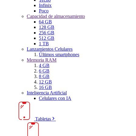
Infinix
Poco
Capacidad de almacenamiento
64 GB
128 GB
256 GB
512 GB
1 TB
Lanzamientos Celulares
Últimos smartphones
Memoria RAM
4 GB
6 GB
8 GB
12 GB
16 GB
Inteligencia Artificial
Celulares con IA
Tabletas