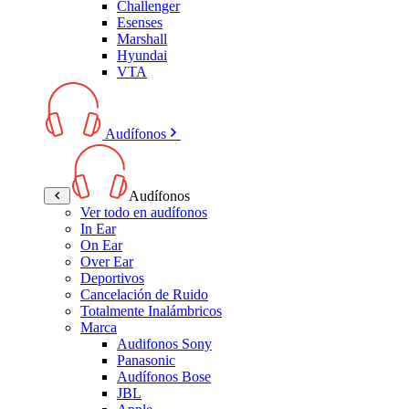
Challenger
Esenses
Marshall
Hyundai
VTA
Audífonos
Audífonos
Ver todo en audífonos
In Ear
On Ear
Over Ear
Deportivos
Cancelación de Ruido
Totalmente Inalámbricos
Marca
Audifonos Sony
Panasonic
Audífonos Bose
JBL