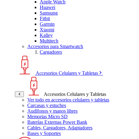
Apple Watch
Huawei
Samsung
Fitbit
Garmin
Xiaomi
Kalley
Multitech
Accesorios para Smartwatch
Cargadores
Accesorios Celulares y Tabletas
Accesorios Celulares y Tabletas
Ver todo en accesorios celulares y tabletas
Carcasas y estuches
Audífonos y manos libres
Memorias Micro SD
Baterías Externas Power Bank
Cables, Cargadores, Adaptadores
Bases y Soportes