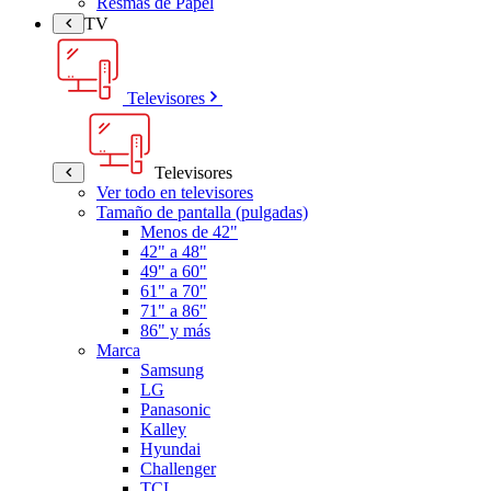
Resmas de Papel
TV
Televisores
Televisores
Ver todo en televisores
Tamaño de pantalla (pulgadas)
Menos de 42"
42" a 48"
49" a 60"
61" a 70"
71" a 86"
86" y más
Marca
Samsung
LG
Panasonic
Kalley
Hyundai
Challenger
TCL