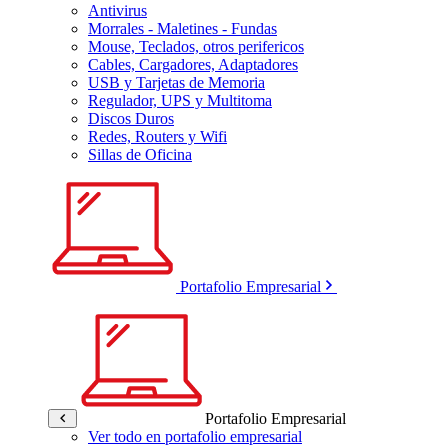
Antivirus
Morrales - Maletines - Fundas
Mouse, Teclados, otros perifericos
Cables, Cargadores, Adaptadores
USB y Tarjetas de Memoria
Regulador, UPS y Multitoma
Discos Duros
Redes, Routers y Wifi
Sillas de Oficina
Portafolio Empresarial
Portafolio Empresarial
Ver todo en portafolio empresarial