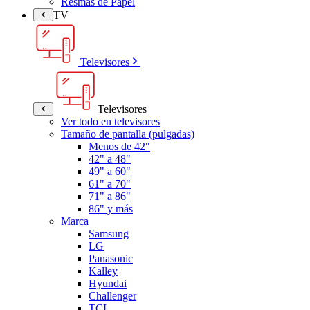
Resmas de Papel
TV
Televisores
Televisores
Ver todo en televisores
Tamaño de pantalla (pulgadas)
Menos de 42"
42" a 48"
49" a 60"
61" a 70"
71" a 86"
86" y más
Marca
Samsung
LG
Panasonic
Kalley
Hyundai
Challenger
TCL