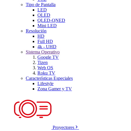
Tipo de Pantalla
LED
OLED
QLED-QNED
Mini LED
Resolución
HD
Full HD
4k - UHD
Sistema Operativo
Google TV
Tizen
Web OS
Roku TV
Características Especiales
Lifestyle
Zona Gamer y TV
Proyectores