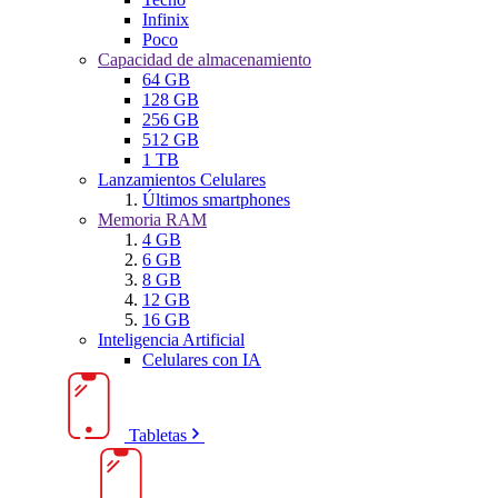
Infinix
Poco
Capacidad de almacenamiento
64 GB
128 GB
256 GB
512 GB
1 TB
Lanzamientos Celulares
Últimos smartphones
Memoria RAM
4 GB
6 GB
8 GB
12 GB
16 GB
Inteligencia Artificial
Celulares con IA
Tabletas