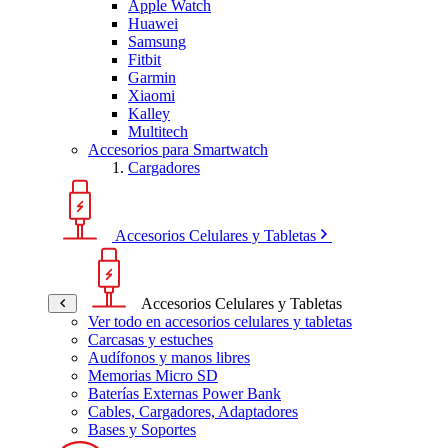
Apple Watch
Huawei
Samsung
Fitbit
Garmin
Xiaomi
Kalley
Multitech
Accesorios para Smartwatch
Cargadores
Accesorios Celulares y Tabletas
Accesorios Celulares y Tabletas
Ver todo en accesorios celulares y tabletas
Carcasas y estuches
Audífonos y manos libres
Memorias Micro SD
Baterías Externas Power Bank
Cables, Cargadores, Adaptadores
Bases y Soportes