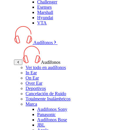
Challenger
Esenses
Marshall
Hyundai
VTA
Audífonos
Audífonos
Ver todo en audífonos
In Ear
On Ear
Over Ear
Deportivos
Cancelación de Ruido
Totalmente Inalámbricos
Marca
Audifonos Sony
Panasonic
Audífonos Bose
JBL