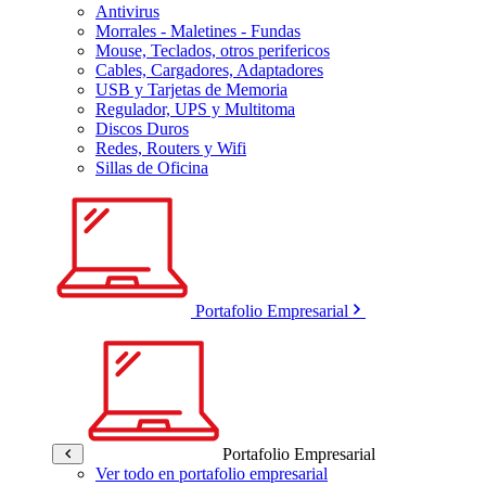
Antivirus
Morrales - Maletines - Fundas
Mouse, Teclados, otros perifericos
Cables, Cargadores, Adaptadores
USB y Tarjetas de Memoria
Regulador, UPS y Multitoma
Discos Duros
Redes, Routers y Wifi
Sillas de Oficina
Portafolio Empresarial
Portafolio Empresarial
Ver todo en portafolio empresarial