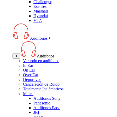
Challenger
Esenses
Marshall
Hyundai
VTA
Audífonos
Audífonos
Ver todo en audífonos
In Ear
On Ear
Over Ear
Deportivos
Cancelación de Ruido
Totalmente Inalámbricos
Marca
Audifonos Sony
Panasonic
Audífonos Bose
JBL