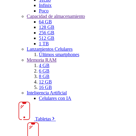
Infinix
Poco
Capacidad de almacenamiento
64 GB
128 GB
256 GB
512 GB
1 TB
Lanzamientos Celulares
Últimos smartphones
Memoria RAM
4 GB
6 GB
8 GB
12 GB
16 GB
Inteligencia Artificial
Celulares con IA
Tabletas