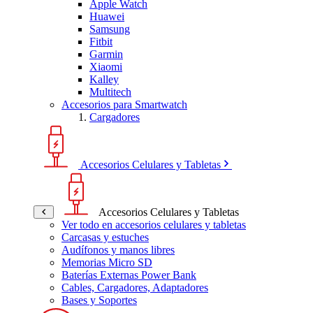
Apple Watch
Huawei
Samsung
Fitbit
Garmin
Xiaomi
Kalley
Multitech
Accesorios para Smartwatch
Cargadores
Accesorios Celulares y Tabletas
Accesorios Celulares y Tabletas
Ver todo en accesorios celulares y tabletas
Carcasas y estuches
Audífonos y manos libres
Memorias Micro SD
Baterías Externas Power Bank
Cables, Cargadores, Adaptadores
Bases y Soportes