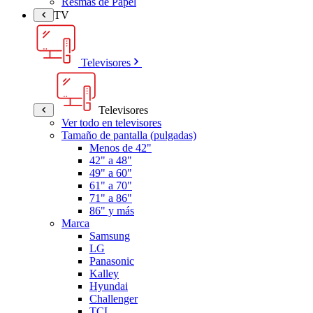
Resmas de Papel
TV
Televisores
Televisores
Ver todo en televisores
Tamaño de pantalla (pulgadas)
Menos de 42"
42" a 48"
49" a 60"
61" a 70"
71" a 86"
86" y más
Marca
Samsung
LG
Panasonic
Kalley
Hyundai
Challenger
TCL