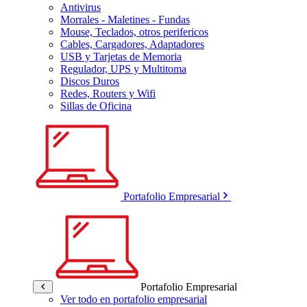
Antivirus
Morrales - Maletines - Fundas
Mouse, Teclados, otros perifericos
Cables, Cargadores, Adaptadores
USB y Tarjetas de Memoria
Regulador, UPS y Multitoma
Discos Duros
Redes, Routers y Wifi
Sillas de Oficina
Portafolio Empresarial
Portafolio Empresarial
Ver todo en portafolio empresarial