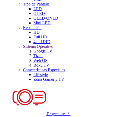
Tipo de Pantalla
LED
OLED
QLED-QNED
Mini LED
Resolución
HD
Full HD
4k - UHD
Sistema Operativo
Google TV
Tizen
Web OS
Roku TV
Características Especiales
Lifestyle
Zona Gamer y TV
Proyectores