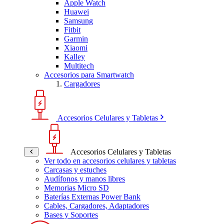
Apple Watch
Huawei
Samsung
Fitbit
Garmin
Xiaomi
Kalley
Multitech
Accesorios para Smartwatch
Cargadores
Accesorios Celulares y Tabletas
Accesorios Celulares y Tabletas
Ver todo en accesorios celulares y tabletas
Carcasas y estuches
Audífonos y manos libres
Memorias Micro SD
Baterías Externas Power Bank
Cables, Cargadores, Adaptadores
Bases y Soportes