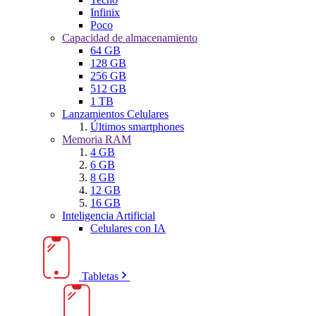
Infinix
Poco
Capacidad de almacenamiento
64 GB
128 GB
256 GB
512 GB
1 TB
Lanzamientos Celulares
Últimos smartphones
Memoria RAM
4 GB
6 GB
8 GB
12 GB
16 GB
Inteligencia Artificial
Celulares con IA
Tabletas