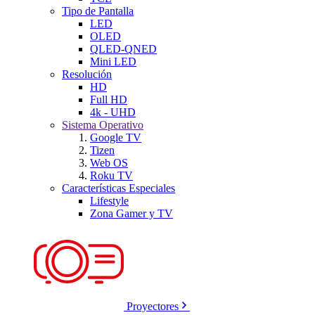
Tipo de Pantalla
LED
OLED
QLED-QNED
Mini LED
Resolución
HD
Full HD
4k - UHD
Sistema Operativo
Google TV
Tizen
Web OS
Roku TV
Características Especiales
Lifestyle
Zona Gamer y TV
Proyectores