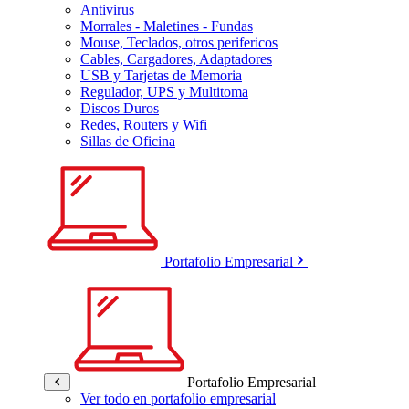
Antivirus
Morrales - Maletines - Fundas
Mouse, Teclados, otros perifericos
Cables, Cargadores, Adaptadores
USB y Tarjetas de Memoria
Regulador, UPS y Multitoma
Discos Duros
Redes, Routers y Wifi
Sillas de Oficina
Portafolio Empresarial
Portafolio Empresarial
Ver todo en portafolio empresarial