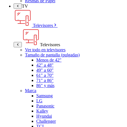
Resmas de Papel
TV
Televisores
Televisores
Ver todo en televisores
Tamaño de pantalla (pulgadas)
Menos de 42"
42" a 48"
49" a 60"
61" a 70"
71" a 86"
86" y más
Marca
Samsung
LG
Panasonic
Kalley
Hyundai
Challenger
TCL