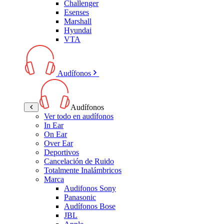
Challenger
Esenses
Marshall
Hyundai
VTA
Audífonos
Audífonos
Ver todo en audífonos
In Ear
On Ear
Over Ear
Deportivos
Cancelación de Ruido
Totalmente Inalámbricos
Marca
Audifonos Sony
Panasonic
Audífonos Bose
JBL