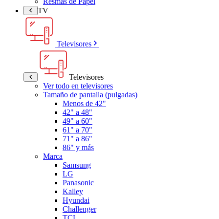
Resmas de Papel
TV
Televisores
Televisores
Ver todo en televisores
Tamaño de pantalla (pulgadas)
Menos de 42"
42" a 48"
49" a 60"
61" a 70"
71" a 86"
86" y más
Marca
Samsung
LG
Panasonic
Kalley
Hyundai
Challenger
TCL