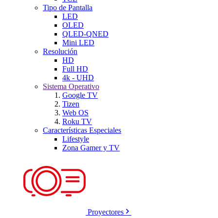
Tipo de Pantalla
LED
OLED
QLED-QNED
Mini LED
Resolución
HD
Full HD
4k - UHD
Sistema Operativo
Google TV
Tizen
Web OS
Roku TV
Características Especiales
Lifestyle
Zona Gamer y TV
Proyectores