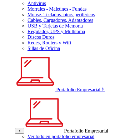
Antivirus
Morrales - Maletines - Fundas
Mouse, Teclados, otros perifericos
Cables, Cargadores, Adaptadores
USB y Tarjetas de Memoria
Regulador, UPS y Multitoma
Discos Duros
Redes, Routers y Wifi
Sillas de Oficina
Portafolio Empresarial
Portafolio Empresarial
Ver todo en portafolio empresarial