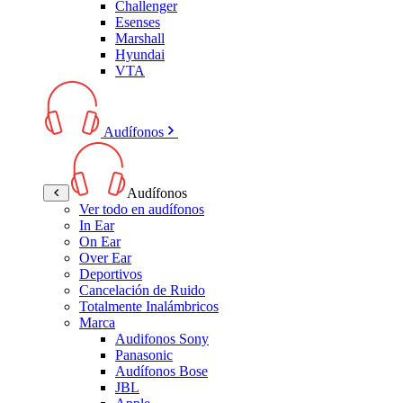
Challenger
Esenses
Marshall
Hyundai
VTA
Audífonos
Audífonos
Ver todo en audífonos
In Ear
On Ear
Over Ear
Deportivos
Cancelación de Ruido
Totalmente Inalámbricos
Marca
Audifonos Sony
Panasonic
Audífonos Bose
JBL