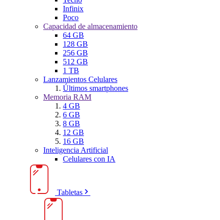
Infinix
Poco
Capacidad de almacenamiento
64 GB
128 GB
256 GB
512 GB
1 TB
Lanzamientos Celulares
Últimos smartphones
Memoria RAM
4 GB
6 GB
8 GB
12 GB
16 GB
Inteligencia Artificial
Celulares con IA
Tabletas