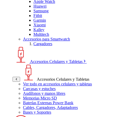
Apple Watch
Huawei
Samsung
Fitbit
Garmin
Xiaomi
Kalley
Multitech
Accesorios para Smartwatch
Cargadores
Accesorios Celulares y Tabletas
Accesorios Celulares y Tabletas
Ver todo en accesorios celulares y tabletas
Carcasas y estuches
Audífonos y manos libres
Memorias Micro SD
Baterías Externas Power Bank
Cables, Cargadores, Adaptadores
Bases y Soportes