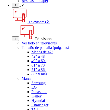
Resmas de Papel
TV
Televisores
Televisores
Ver todo en televisores
Tamaño de pantalla (pulgadas)
Menos de 42"
42" a 48"
49" a 60"
61" a 70"
71" a 86"
86" y más
Marca
Samsung
LG
Panasonic
Kalley
Hyundai
Challenger
TCL