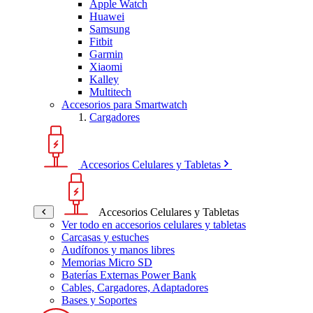
Apple Watch
Huawei
Samsung
Fitbit
Garmin
Xiaomi
Kalley
Multitech
Accesorios para Smartwatch
Cargadores
Accesorios Celulares y Tabletas
Accesorios Celulares y Tabletas
Ver todo en accesorios celulares y tabletas
Carcasas y estuches
Audífonos y manos libres
Memorias Micro SD
Baterías Externas Power Bank
Cables, Cargadores, Adaptadores
Bases y Soportes