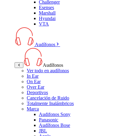
Challenger
Esenses
Marshall
Hyundai
VTA
Audífonos
Audífonos
Ver todo en audífonos
In Ear
On Ear
Over Ear
Deportivos
Cancelación de Ruido
Totalmente Inalámbricos
Marca
Audifonos Sony
Panasonic
Audífonos Bose
JBL