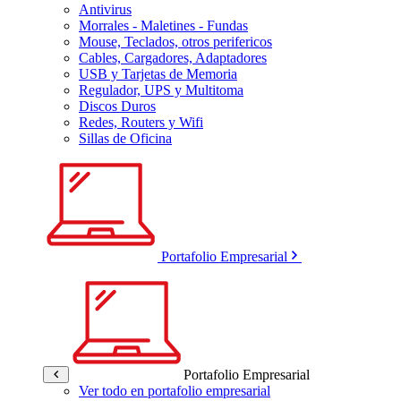
Antivirus
Morrales - Maletines - Fundas
Mouse, Teclados, otros perifericos
Cables, Cargadores, Adaptadores
USB y Tarjetas de Memoria
Regulador, UPS y Multitoma
Discos Duros
Redes, Routers y Wifi
Sillas de Oficina
Portafolio Empresarial
Portafolio Empresarial
Ver todo en portafolio empresarial