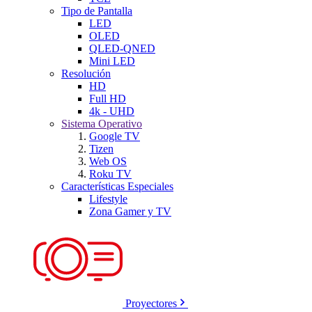
Tipo de Pantalla
LED
OLED
QLED-QNED
Mini LED
Resolución
HD
Full HD
4k - UHD
Sistema Operativo
Google TV
Tizen
Web OS
Roku TV
Características Especiales
Lifestyle
Zona Gamer y TV
Proyectores