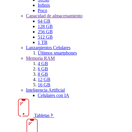
Infinix
Poco
Capacidad de almacenamiento
64 GB
128 GB
256 GB
512 GB
1 TB
Lanzamientos Celulares
Últimos smartphones
Memoria RAM
4 GB
6 GB
8 GB
12 GB
16 GB
Inteligencia Artificial
Celulares con IA
Tabletas