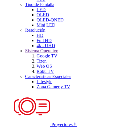
Tipo de Pantalla
LED
OLED
QLED-QNED
Mini LED
Resolución
HD
Full HD
4k - UHD
Sistema Operativo
Google TV
Tizen
Web OS
Roku TV
Características Especiales
Lifestyle
Zona Gamer y TV
Proyectores