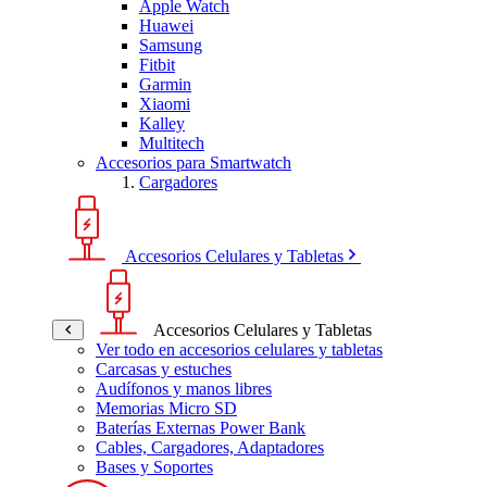
Apple Watch
Huawei
Samsung
Fitbit
Garmin
Xiaomi
Kalley
Multitech
Accesorios para Smartwatch
Cargadores
Accesorios Celulares y Tabletas
Accesorios Celulares y Tabletas
Ver todo en accesorios celulares y tabletas
Carcasas y estuches
Audífonos y manos libres
Memorias Micro SD
Baterías Externas Power Bank
Cables, Cargadores, Adaptadores
Bases y Soportes