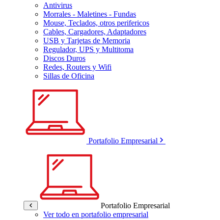
Antivirus
Morrales - Maletines - Fundas
Mouse, Teclados, otros perifericos
Cables, Cargadores, Adaptadores
USB y Tarjetas de Memoria
Regulador, UPS y Multitoma
Discos Duros
Redes, Routers y Wifi
Sillas de Oficina
Portafolio Empresarial
Portafolio Empresarial
Ver todo en portafolio empresarial