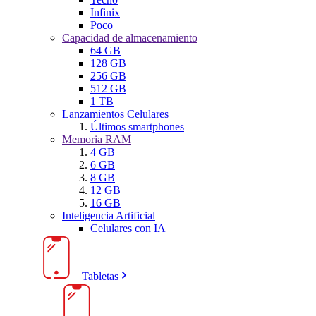
Infinix
Poco
Capacidad de almacenamiento
64 GB
128 GB
256 GB
512 GB
1 TB
Lanzamientos Celulares
Últimos smartphones
Memoria RAM
4 GB
6 GB
8 GB
12 GB
16 GB
Inteligencia Artificial
Celulares con IA
Tabletas