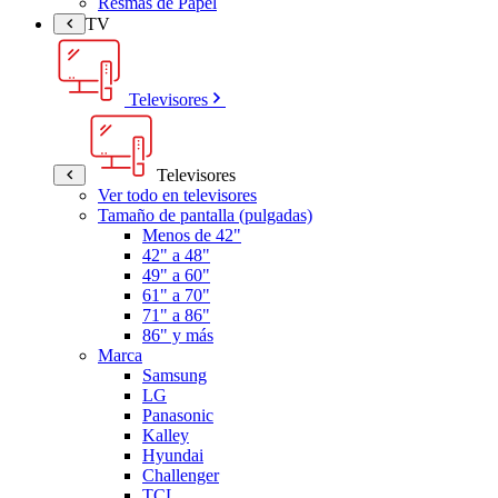
Resmas de Papel
TV
Televisores
Televisores
Ver todo en televisores
Tamaño de pantalla (pulgadas)
Menos de 42"
42" a 48"
49" a 60"
61" a 70"
71" a 86"
86" y más
Marca
Samsung
LG
Panasonic
Kalley
Hyundai
Challenger
TCL