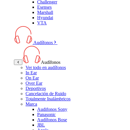
Challenger
Esenses
Marshall
Hyundai
VTA
Audífonos
Audífonos
Ver todo en audífonos
In Ear
On Ear
Over Ear
Deportivos
Cancelación de Ruido
Totalmente Inalámbricos
Marca
Audifonos Sony
Panasonic
Audífonos Bose
JBL