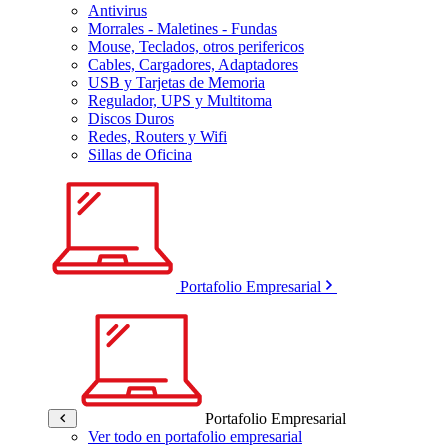
Antivirus
Morrales - Maletines - Fundas
Mouse, Teclados, otros perifericos
Cables, Cargadores, Adaptadores
USB y Tarjetas de Memoria
Regulador, UPS y Multitoma
Discos Duros
Redes, Routers y Wifi
Sillas de Oficina
Portafolio Empresarial
Portafolio Empresarial
Ver todo en portafolio empresarial