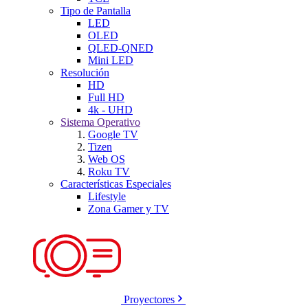
Tipo de Pantalla
LED
OLED
QLED-QNED
Mini LED
Resolución
HD
Full HD
4k - UHD
Sistema Operativo
Google TV
Tizen
Web OS
Roku TV
Características Especiales
Lifestyle
Zona Gamer y TV
Proyectores