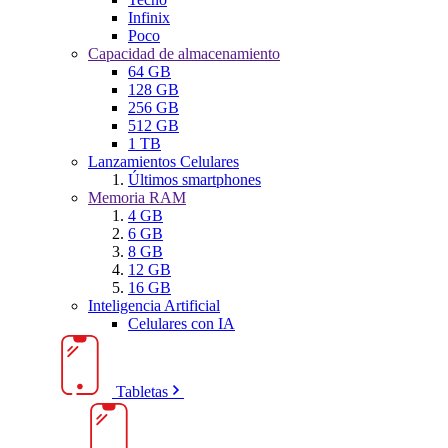
Infinix
Poco
Capacidad de almacenamiento
64 GB
128 GB
256 GB
512 GB
1 TB
Lanzamientos Celulares
Últimos smartphones
Memoria RAM
4 GB
6 GB
8 GB
12 GB
16 GB
Inteligencia Artificial
Celulares con IA
Tabletas