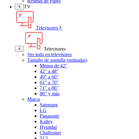
Resmas de Papel
TV
Televisores
Televisores
Ver todo en televisores
Tamaño de pantalla (pulgadas)
Menos de 42"
42" a 48"
49" a 60"
61" a 70"
71" a 86"
86" y más
Marca
Samsung
LG
Panasonic
Kalley
Hyundai
Challenger
TCL