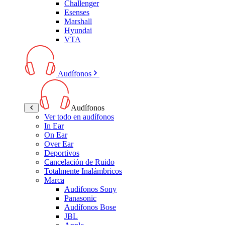
Challenger
Esenses
Marshall
Hyundai
VTA
Audífonos
Audífonos
Ver todo en audífonos
In Ear
On Ear
Over Ear
Deportivos
Cancelación de Ruido
Totalmente Inalámbricos
Marca
Audifonos Sony
Panasonic
Audífonos Bose
JBL