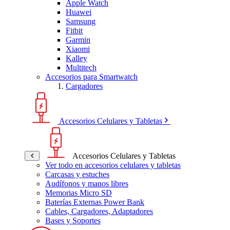
Apple Watch
Huawei
Samsung
Fitbit
Garmin
Xiaomi
Kalley
Multitech
Accesorios para Smartwatch
Cargadores
Accesorios Celulares y Tabletas
Accesorios Celulares y Tabletas
Ver todo en accesorios celulares y tabletas
Carcasas y estuches
Audífonos y manos libres
Memorias Micro SD
Baterías Externas Power Bank
Cables, Cargadores, Adaptadores
Bases y Soportes