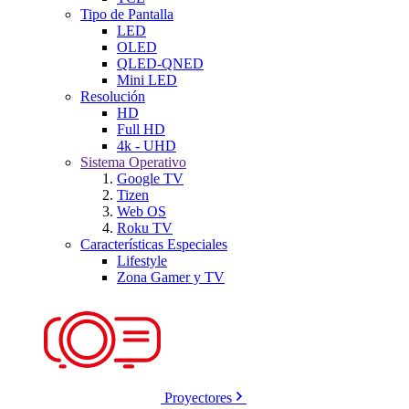
Tipo de Pantalla
LED
OLED
QLED-QNED
Mini LED
Resolución
HD
Full HD
4k - UHD
Sistema Operativo
Google TV
Tizen
Web OS
Roku TV
Características Especiales
Lifestyle
Zona Gamer y TV
Proyectores