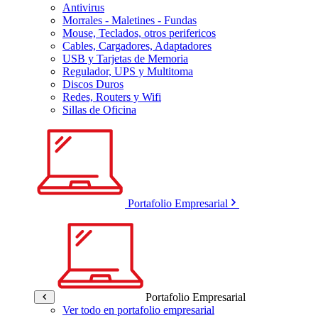
Antivirus
Morrales - Maletines - Fundas
Mouse, Teclados, otros perifericos
Cables, Cargadores, Adaptadores
USB y Tarjetas de Memoria
Regulador, UPS y Multitoma
Discos Duros
Redes, Routers y Wifi
Sillas de Oficina
Portafolio Empresarial
Portafolio Empresarial
Ver todo en portafolio empresarial