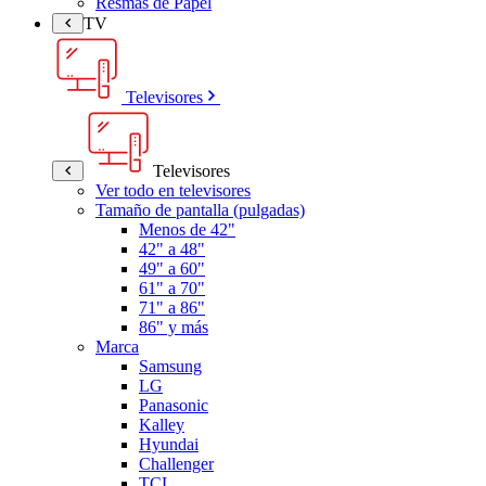
Resmas de Papel
TV
Televisores
Televisores
Ver todo en televisores
Tamaño de pantalla (pulgadas)
Menos de 42"
42" a 48"
49" a 60"
61" a 70"
71" a 86"
86" y más
Marca
Samsung
LG
Panasonic
Kalley
Hyundai
Challenger
TCL