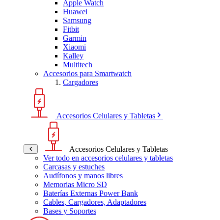
Apple Watch
Huawei
Samsung
Fitbit
Garmin
Xiaomi
Kalley
Multitech
Accesorios para Smartwatch
Cargadores
Accesorios Celulares y Tabletas
Accesorios Celulares y Tabletas
Ver todo en accesorios celulares y tabletas
Carcasas y estuches
Audífonos y manos libres
Memorias Micro SD
Baterías Externas Power Bank
Cables, Cargadores, Adaptadores
Bases y Soportes