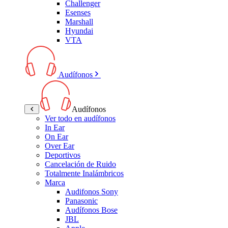
Challenger
Esenses
Marshall
Hyundai
VTA
Audífonos
Audífonos
Ver todo en audífonos
In Ear
On Ear
Over Ear
Deportivos
Cancelación de Ruido
Totalmente Inalámbricos
Marca
Audifonos Sony
Panasonic
Audífonos Bose
JBL