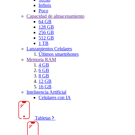
Infinix
Poco
Capacidad de almacenamiento
64 GB
128 GB
256 GB
512 GB
1 TB
Lanzamientos Celulares
Últimos smartphones
Memoria RAM
4 GB
6 GB
8 GB
12 GB
16 GB
Inteligencia Artificial
Celulares con IA
Tabletas