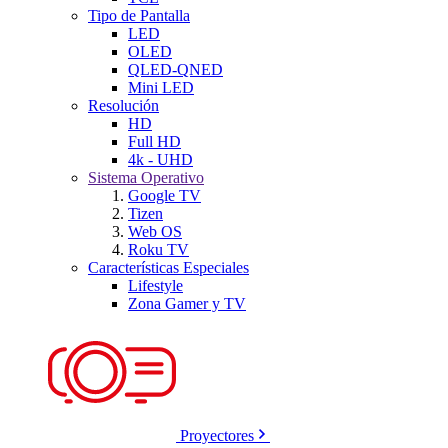
Tipo de Pantalla
LED
OLED
QLED-QNED
Mini LED
Resolución
HD
Full HD
4k - UHD
Sistema Operativo
Google TV
Tizen
Web OS
Roku TV
Características Especiales
Lifestyle
Zona Gamer y TV
Proyectores