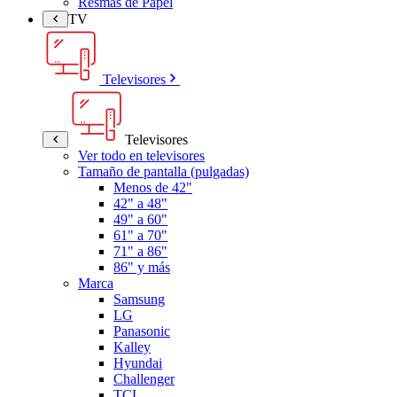
Resmas de Papel
TV
Televisores
Televisores
Ver todo en televisores
Tamaño de pantalla (pulgadas)
Menos de 42"
42" a 48"
49" a 60"
61" a 70"
71" a 86"
86" y más
Marca
Samsung
LG
Panasonic
Kalley
Hyundai
Challenger
TCL