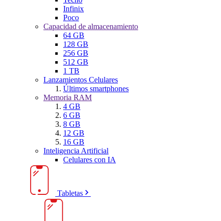
Infinix
Poco
Capacidad de almacenamiento
64 GB
128 GB
256 GB
512 GB
1 TB
Lanzamientos Celulares
Últimos smartphones
Memoria RAM
4 GB
6 GB
8 GB
12 GB
16 GB
Inteligencia Artificial
Celulares con IA
Tabletas