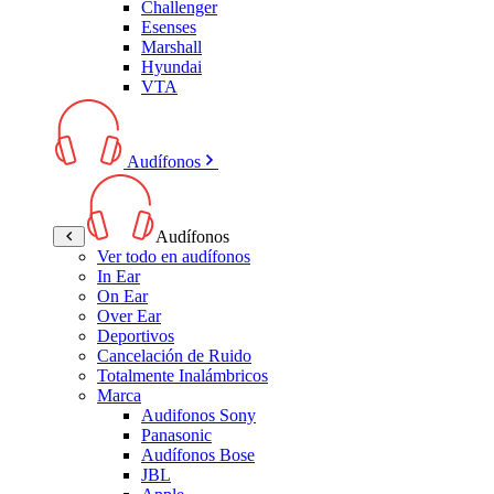
Challenger
Esenses
Marshall
Hyundai
VTA
Audífonos
Audífonos
Ver todo en audífonos
In Ear
On Ear
Over Ear
Deportivos
Cancelación de Ruido
Totalmente Inalámbricos
Marca
Audifonos Sony
Panasonic
Audífonos Bose
JBL