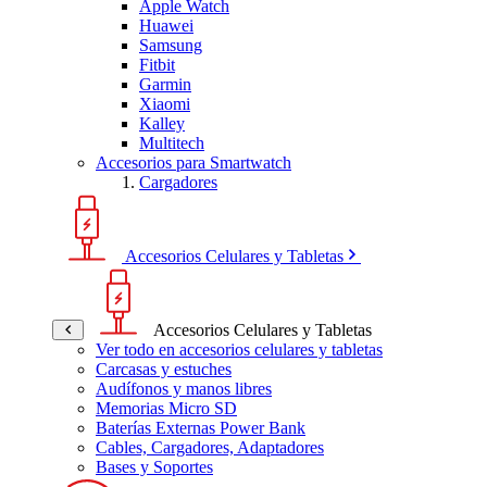
Apple Watch
Huawei
Samsung
Fitbit
Garmin
Xiaomi
Kalley
Multitech
Accesorios para Smartwatch
Cargadores
Accesorios Celulares y Tabletas
Accesorios Celulares y Tabletas
Ver todo en accesorios celulares y tabletas
Carcasas y estuches
Audífonos y manos libres
Memorias Micro SD
Baterías Externas Power Bank
Cables, Cargadores, Adaptadores
Bases y Soportes