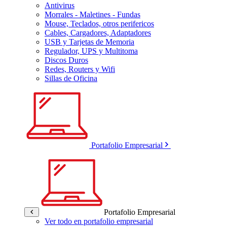
Antivirus
Morrales - Maletines - Fundas
Mouse, Teclados, otros perifericos
Cables, Cargadores, Adaptadores
USB y Tarjetas de Memoria
Regulador, UPS y Multitoma
Discos Duros
Redes, Routers y Wifi
Sillas de Oficina
Portafolio Empresarial
Portafolio Empresarial
Ver todo en portafolio empresarial