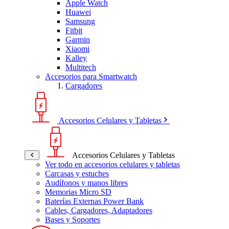
Apple Watch
Huawei
Samsung
Fitbit
Garmin
Xiaomi
Kalley
Multitech
Accesorios para Smartwatch
Cargadores
Accesorios Celulares y Tabletas
Accesorios Celulares y Tabletas
Ver todo en accesorios celulares y tabletas
Carcasas y estuches
Audífonos y manos libres
Memorias Micro SD
Baterías Externas Power Bank
Cables, Cargadores, Adaptadores
Bases y Soportes