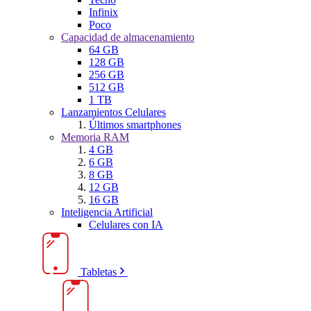
Infinix
Poco
Capacidad de almacenamiento
64 GB
128 GB
256 GB
512 GB
1 TB
Lanzamientos Celulares
Últimos smartphones
Memoria RAM
4 GB
6 GB
8 GB
12 GB
16 GB
Inteligencia Artificial
Celulares con IA
Tabletas