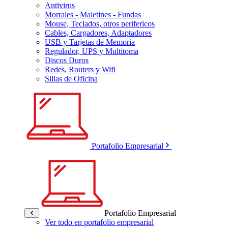
Antivirus
Morrales - Maletines - Fundas
Mouse, Teclados, otros perifericos
Cables, Cargadores, Adaptadores
USB y Tarjetas de Memoria
Regulador, UPS y Multitoma
Discos Duros
Redes, Routers y Wifi
Sillas de Oficina
Portafolio Empresarial
Portafolio Empresarial
Ver todo en portafolio empresarial