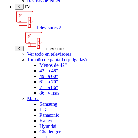
Resmas de Papel
TV
Televisores
Televisores
Ver todo en televisores
Tamaño de pantalla (pulgadas)
Menos de 42"
42" a 48"
49" a 60"
61" a 70"
71" a 86"
86" y más
Marca
Samsung
LG
Panasonic
Kalley
Hyundai
Challenger
TCL