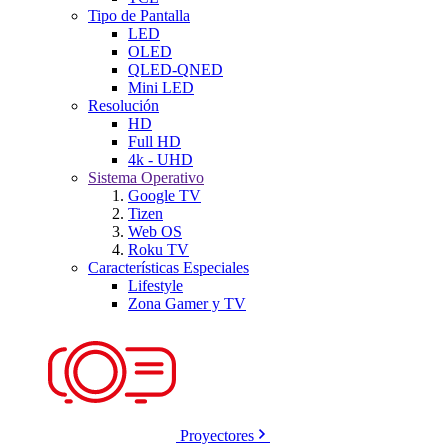
Tipo de Pantalla
LED
OLED
QLED-QNED
Mini LED
Resolución
HD
Full HD
4k - UHD
Sistema Operativo
Google TV
Tizen
Web OS
Roku TV
Características Especiales
Lifestyle
Zona Gamer y TV
Proyectores