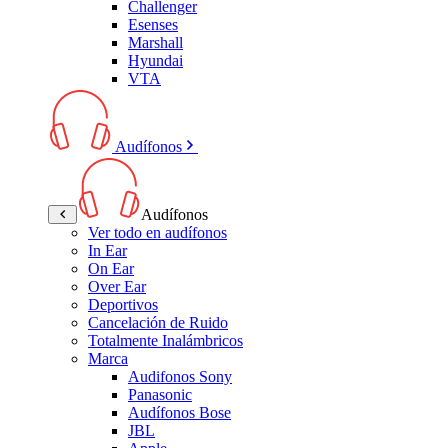
Challenger
Esenses
Marshall
Hyundai
VTA
Audífonos
Audífonos
Ver todo en audífonos
In Ear
On Ear
Over Ear
Deportivos
Cancelación de Ruido
Totalmente Inalámbricos
Marca
Audifonos Sony
Panasonic
Audífonos Bose
JBL