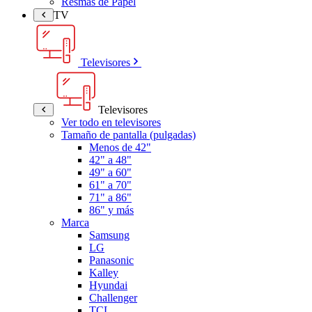
Resmas de Papel
TV
Televisores
Televisores
Ver todo en televisores
Tamaño de pantalla (pulgadas)
Menos de 42"
42" a 48"
49" a 60"
61" a 70"
71" a 86"
86" y más
Marca
Samsung
LG
Panasonic
Kalley
Hyundai
Challenger
TCL