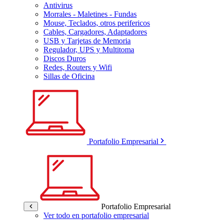
Antivirus
Morrales - Maletines - Fundas
Mouse, Teclados, otros perifericos
Cables, Cargadores, Adaptadores
USB y Tarjetas de Memoria
Regulador, UPS y Multitoma
Discos Duros
Redes, Routers y Wifi
Sillas de Oficina
Portafolio Empresarial
Portafolio Empresarial
Ver todo en portafolio empresarial