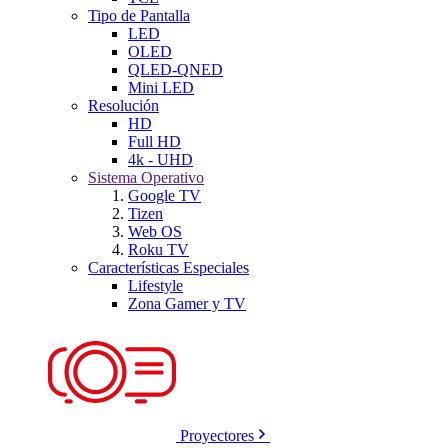
Tipo de Pantalla
LED
OLED
QLED-QNED
Mini LED
Resolución
HD
Full HD
4k - UHD
Sistema Operativo
Google TV
Tizen
Web OS
Roku TV
Características Especiales
Lifestyle
Zona Gamer y TV
Proyectores