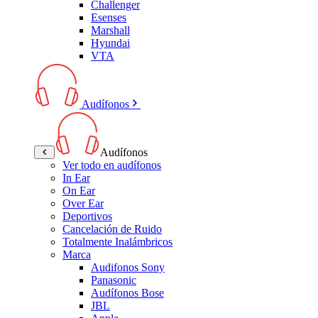
Challenger
Esenses
Marshall
Hyundai
VTA
Audífonos
Audífonos
Ver todo en audífonos
In Ear
On Ear
Over Ear
Deportivos
Cancelación de Ruido
Totalmente Inalámbricos
Marca
Audifonos Sony
Panasonic
Audífonos Bose
JBL