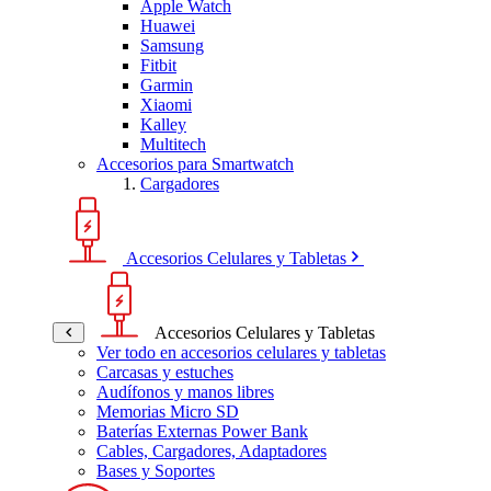
Apple Watch
Huawei
Samsung
Fitbit
Garmin
Xiaomi
Kalley
Multitech
Accesorios para Smartwatch
Cargadores
Accesorios Celulares y Tabletas
Accesorios Celulares y Tabletas
Ver todo en accesorios celulares y tabletas
Carcasas y estuches
Audífonos y manos libres
Memorias Micro SD
Baterías Externas Power Bank
Cables, Cargadores, Adaptadores
Bases y Soportes