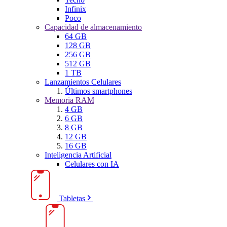
Infinix
Poco
Capacidad de almacenamiento
64 GB
128 GB
256 GB
512 GB
1 TB
Lanzamientos Celulares
Últimos smartphones
Memoria RAM
4 GB
6 GB
8 GB
12 GB
16 GB
Inteligencia Artificial
Celulares con IA
Tabletas